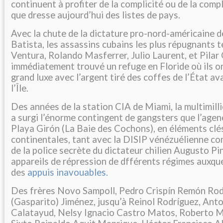
continuent à profiter de la complicité ou de la comp
que dresse aujourd’hui des listes de pays.
Avec la chute de la dictature pro-nord-américaine d
Batista, les assassins cubains les plus répugnants 
Ventura, Rolando Masferrer, Julio Laurent, et Pilar 
immédiatement trouvé un refuge en Floride où ils on
grand luxe avec l’argent tiré des coffes de l’État av
l’Île.
Des années de la station CIA de Miami, la multimi
a surgi l’énorme contingent de gangsters que l’agen
Playa Girón (La Baie des Cochons), en éléments clé
continentales, tant avec la DISIP vénézuélienne c
de la police secrète du dictateur chilien Augusto Pi
appareils de répression de dfférents régimes auxque
des
appuis inavouables.
Des frères Novo Sampoll, Pedro Crispín Remón Rod
(Gasparito) Jiménez, jusqu’à Reinol Rodríguez, Ant
Calatayud, Nelsy Ignacio Castro Matos, Roberto M