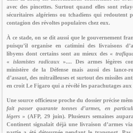
avec des pincettes. Surtout quand elles sont relay
sécuritaires algériens ou tchadiens qui redoutent 
contagion des révoltes populaires chez eux.
À ce stade, on se dit aussi que le gouvernement fran
puisqu’il organise en catimini des livrai­sons d’
libyens dont certains sont au mieux des «
trafiqu
«
islamistes radicaux
».... Des armes légères co
ministère de la Défense mais aussi des lance-roq
d’assaut, des mitrailleuses et surtout des missiles an
en croit Le Figaro qui a révélé les parachutages aux 
Une source officieuse proche du dossier précise mê
fait passer quarante tonnes d’armes, en particul
légers
» (AFP, 29 juin). Plusieurs semaines aupara
Continent signalait déjà une livraison d’armes vi
partie a été détournée pendant le transport. Pas 