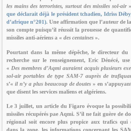
les mains des terroristes, surtout des missiles sol-air
»
que déclarait déjà le président tchadien, Idriss Déby,
d’afrique n°201)
. Une affirmation que l’auteur de l
son compte puisqu’il réussit la prouesse de quantif
missiles anti-aériens a «
des centaines
».
Pourtant dans la même dépêche, le directeur du 
recherche sur le renseignement, Eric Dénécé, use
«
Des membres d’Aqmi auraient acquis plusieurs exem
sol-air portables de type SAM-7 auprès de trafiquan
s’«
il n’y a plus beaucoup de doutes
» en s’appuyant
que disent les services maliens et algériens.
Le 3 juillet, un article du Figaro évoque la possibil
missiles récupérés pae Aqmi. S’il ne fait guère de d
régional soit encore plus propice aux trafics qui 
dans la zone, les informations concernant les SA