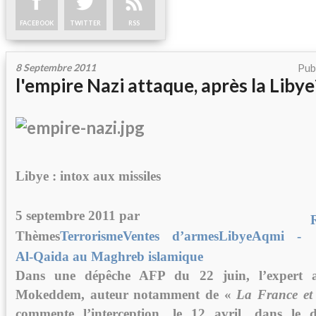
FACEBOOK
TWITTER
RSS
8 Septembre 2011
Pub
l'empire Nazi attaque, après la Libye
Libye : intox aux missiles
5 septembre 2011 par
Thèmes
Terrorisme
Ventes d’armes
Libye
Aqmi -
Al-Qaida au Maghreb islamique
Dans une dépêche AFP du 22 juin, l’expert 
Mokeddem, auteur notamment de «
La France et 
commente l’interception, le 12 avril, dans le d