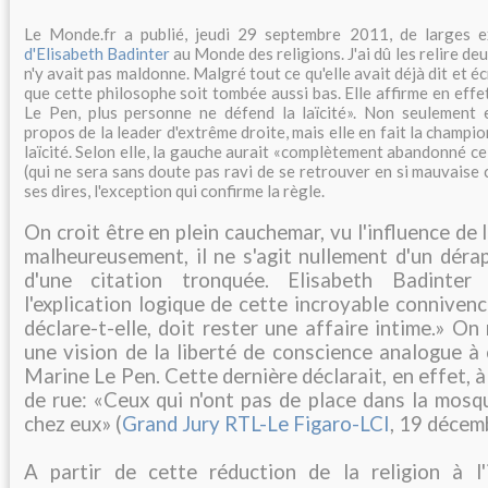
Le Monde.fr a publié, jeudi 29 septembre 2011, de larges e
d'Elisabeth Badinter
au Monde des religions. J'ai dû les relire deu
n'y avait pas maldonne. Malgré tout ce qu'elle avait déjà dit et éc
que cette philosophe soit tombée aussi bas. Elle affirme en eff
Le Pen, plus personne ne défend la laïcité». Non seulement e
propos de la leader d'extrême droite, mais elle en fait la champi
laïcité. Selon elle, la gauche aurait «complètement abandonné c
(qui ne sera sans doute pas ravi de se retrouver en si mauvaise
ses dires, l'exception qui confirme la règle.
On croit être en plein cauchemar, vu l'influence de
malheureusement, il ne s'agit nullement d'un déra
d'une citation tronquée. Elisabeth Badinter
l'explication logique de cette incroyable connivenc
déclare-t-elle, doit rester une affaire intime.» On
une vision de la liberté de conscience analogue à
Marine Le Pen. Cette dernière déclarait, en effet, 
de rue: «Ceux qui n'ont pas de place dans la mosqu
chez eux» (
Grand Jury RTL-Le Figaro-LCI
, 19 décem
A partir de cette réduction de la religion à l'i