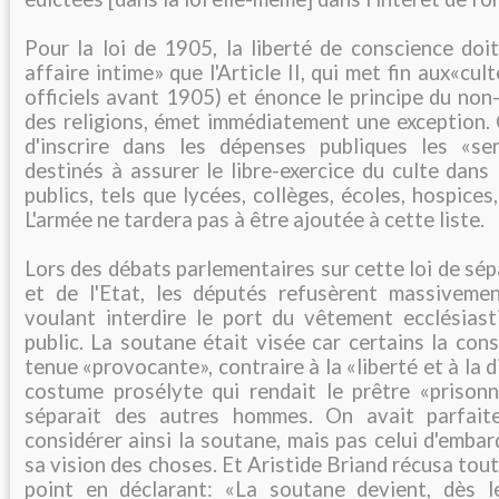
Pour la loi de 1905, la liberté de conscience doi
affaire intime» que l'Article II, qui met fin aux«cu
officiels avant 1905) et énonce le principe du no
des religions, émet immédiatement une exception. 
d'inscrire dans les dépenses publiques les «se
destinés à assurer le libre-exercice du culte dans
publics, tels que lycées, collèges, écoles, hospices,
L'armée ne tardera pas à être ajoutée à cette liste.
Lors des débats parlementaires sur cette loi de sép
et de l'Etat, les députés refusèrent massivem
voulant interdire le port du vêtement ecclésiast
public. La soutane était visée car certains la co
tenue «provocante», contraire à la «liberté et à la 
costume prosélyte qui rendait le prêtre «prisonni
séparait des autres hommes. On avait parfait
considérer ainsi la soutane, mais pas celui d'embar
sa vision des choses. Et Aristide Briand récusa tout
point en déclarant: «La soutane devient, dès l