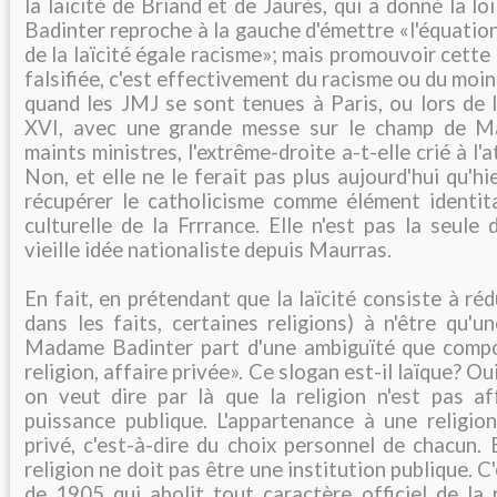
la laïcité de Briand et de Jaurès, qui a donné la 
Badinter reproche à la gauche d'émettre «l'équatio
de la laïcité égale racisme»; mais promouvoir cette 
falsifiée, c'est effectivement du racisme ou du moi
quand les JMJ se sont tenues à Paris, ou lors de 
XVI, avec une grande messe sur le champ de Ma
maints ministres, l'extrême-droite a-t-elle crié à l'a
Non, et elle ne le ferait pas plus aujourd'hui qu'hi
récupérer le catholicisme comme élément identit
culturelle de la Frrrance. Elle n'est pas la seule d
vieille idée nationaliste depuis Maurras.
En fait, en prétendant que la laïcité consiste à rédu
dans les faits, certaines religions) à n'être qu'un
Madame Badinter part d'une ambiguïté que compo
religion, affaire privée». Ce slogan est-il laïque? Ou
on veut dire par là que la religion n'est pas aff
puissance publique. L'appartenance à une religion
privé, c'est-à-dire du choix personnel de chacun.
religion ne doit pas être une institution publique. C'
de 1905 qui abolit tout caractère officiel de la 