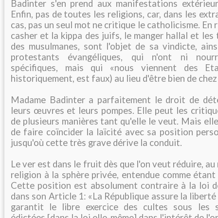
Badinter s'en prend aux manifestations extérieure
Enfin, pas de toutes les religions, car, dans les extr
cas, pas un seul mot ne critique le catholicisme. En
casher et la kippa des juifs, le manger hallal et le
des musulmanes, sont l'objet de sa vindicte, ainsi
protestants évangéliques, qui n'ont ni nour
spécifiques, mais qui «nous viennent des Eta
historiquement, est faux) au lieu d'être bien de chez
Madame Badinter a parfaitement le droit de détes
leurs œuvres et leurs pompes. Elle peut les critiq
de plusieurs manières tant qu'elle le veut. Mais el
de faire coïncider la laïcité avec sa position perso
jusqu'où cette très grave dérive la conduit.
Le ver est dans le fruit dès que l'on veut réduire, au 
religion à la sphère privée, entendue comme étant 
Cette position est absolument contraire à la loi 
dans son Article 1: «La République assure la liberté
garantit le libre exercice des cultes sous les s
édictées [dans la loi elle-même] dans l'intérêt de l'o