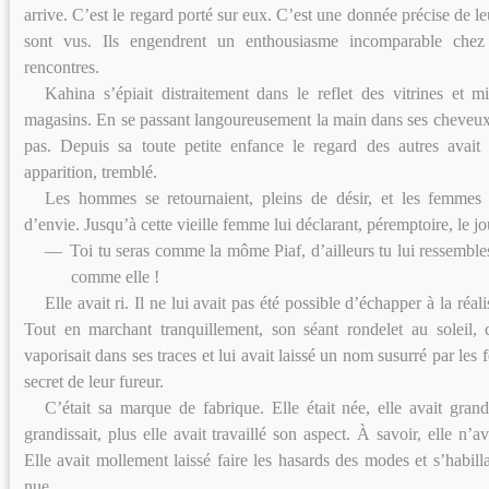
arrive. C’est le regard porté sur eux. C’est une donnée précise de leur
sont vus. Ils engendrent un enthousiasme incomparable chez 
rencontres.
Kahina s’épiait distraitement dans le reflet des vitrines et m
magasins. En se passant langoureusement la main dans ses cheveux é
pas. Depuis sa toute petite enfance le regard des autres avait t
apparition, tremblé.
Les hommes se retournaient, pleins de désir, et les femmes s
d’envie. Jusqu’à cette vieille femme lui déclarant, péremptoire, le j
—
Toi tu seras comme la môme Piaf, d’ailleurs tu lui ressembles
comme elle !
Elle avait ri. Il ne lui avait pas été possible d’échapper à la réal
Tout en marchant tranquillement, son séant rondelet au soleil, c
vaporisait dans ses traces et lui avait laissé un nom susurré par les 
secret de leur fureur.
C’était sa marque de fabrique. Elle était née, elle avait gran
grandissait, plus elle avait travaillé son aspect. À savoir, elle n’ava
Elle avait mollement laissé faire les hasards des modes et s’habilla
nue.