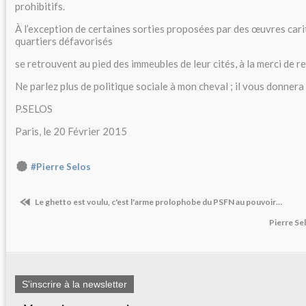
prohibitifs.
À l’exception de certaines sorties proposées par des œuvres carit
quartiers défavorisés
se retrouvent au pied des immeubles de leur cités, à la merci de 
Ne parlez plus de politique sociale à mon cheval ; il vous donnera
P.SELOS
Paris, le 20 Février 2015
#Pierre Selos
Le ghetto est voulu, c'est l'arme prolophobe du PSFN au pouvoir…
Pierre S
S'inscrire à la newsletter