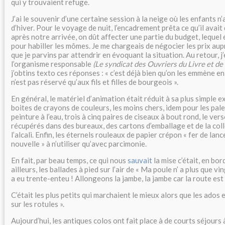
qui y trouvaient refuge.
J’ai le souvenir d’une certaine session à la neige où les enfants 
d’hiver. Pour le voyage de nuit, l’encadrement prêta ce qu’il avait 
après notre arrivée, on dût affecter une partie du budget, lequel é
pour habiller les mômes. Je me chargeais de négocier les prix au
que je parvins par attendrir en évoquant la situation. Au retour, j’
l’organisme responsable
(Le syndicat des Ouvriers du Livre et de
j’obtins texto ces réponses : « c’est déjà bien qu’on les emmène en
n’est pas réservé qu’aux fils et filles de bourgeois ».
En général, le matériel d’animation était réduit à sa plus simple 
boites de crayons de couleurs, les moins chers, idem pour les pale
peinture à l’eau, trois à cinq paires de ciseaux à bout rond, le ver
récupérés dans des bureaux, des cartons d’emballage et de la coll
l’alcali. Enfin, les éternels rouleaux de papier crépon « fer de lan
nouvelle » à n’utiliser qu’avec parcimonie.
En fait, par beau temps, ce qui nous
sauvait
la mise c’était, en bor
ailleurs, les ballades à pied sur l’air de « Ma poule n’ a plus que vin
a eu trente-enteu ! Allongeons la jambe, la jambe car la route es
C’était les plus petits qui marchaient le mieux alors que les ados 
sur les rotules ».
Aujourd’hui, les antiques colos ont fait place à de courts séjours 