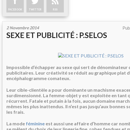
FACEBOOK
TWITTER
RSS
2 Novembre 2014
Pub
SEXE ET PUBLICITÉ : P.SELOS
Impossible d’échapper au sexe qui sert de dénominateu
publicitaires. Leur créativité se réduit au graphique plat d
encéphalogramme comateux.
Leur cible-clientèle a pour dominante un machisme exace
surdimensionné. La femme-objet y est exploitée en tant
récurrent. Fatale et putain à la fois, aucun domaine march
mêmes les plus inattendus. Il n’est pas jusqu’aux bonnes s
les frais.
La mode
féminine
est aussi une affaire d’homme car nom
se mêlent du choix de leur lingerie fine, robes fendues et 