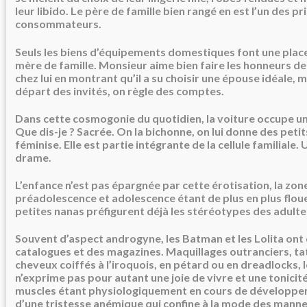
leur libido. Le père de famille bien rangé en est l’un des p
consommateurs.
Seuls les biens d’équipements domestiques font une plac
mère de famille. Monsieur aime bien faire les honneurs de 
chez lui en montrant qu’il a su choisir une épouse idéale, m
départ des invités, on règle des comptes.
Dans cette cosmogonie du quotidien, la voiture occupe un
Que dis-je ? Sacrée. On la bichonne, on lui donne des petit
féminise. Elle est partie intégrante de la cellule familiale. 
drame.
L’enfance n’est pas épargnée par cette érotisation, la zon
préadolescence et adolescence étant de plus en plus floue
petites nanas préfigurent déjà les stéréotypes des adulte
Souvent d’aspect androgyne, les Batman et les Lolita ont
catalogues et des magazines. Maquillages outranciers, ta
cheveux coiffés à l’iroquois, en pétard ou en dreadlocks,
n’exprime pas pour autant une joie de vivre et une tonici
muscles étant physiologiquement en cours de développem
d’une tristesse anémique qui confine à la mode des mann