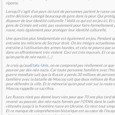
riposte.
Lorsqu’il s’agit d’un pays où tant de personnes parlent le russe 
cette décision a plongé beaucoup de gens dans la peur. Qui protég
disposer de leur identité culturelle ? Voilà ce qui est en jeu ici. Et 
gens de Crimée ont voté, pas seulement pour faire formellement p
russe, mais également pour protéger leur identité culturelle.
Une question plus fondamentale est également en jeu. Pendant q
entraîne les miliciens de Secteur droit. On les intègre actuelleme
entraîne à l’utilisation des armes lourdes, et cela ne pourra que s
dans un affrontement très violent. Ceci est très mauvais. Et ce qui
qu’on parle de néo-nazis. (…)
Je crois qu’aux
Etats-Unis,
on ne comprend pas réellement ce que v
pouvoir par des néo-nazis. Car toute personne familière avec l’hi
guerre mondiale sait que la Russie a perdu 30 millions de person
familière avec la bataille de Moscou sait que deux millions de Rus
pour défendre la ville. Et le mémorial qu’on peut voir sur la rout
Moscou rappelle ce sacrifice.
Les Russes n’ont pas donné leurs vies pour que 70 ans plus tard d
revenir au pouvoir, des néo-nazis formés par l’OTAN, dans le cadr
s’étendre jusqu’à la frontière russe en Ukraine. Ce n’est tout sim
Et ce manque de compréhension historique est au cœur de l’incap