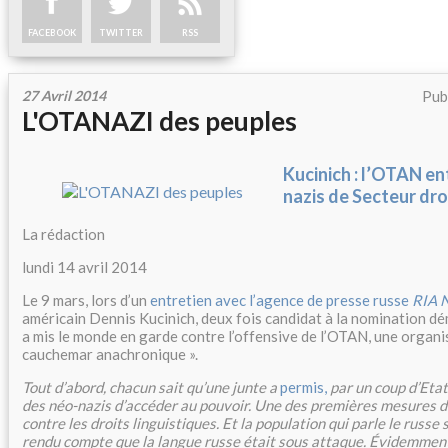
FACEBOOK
TWITTER
RSS
27 Avril 2014
Pub
L'OTANAZI des peuples
Kucinich : l’OTAN en
nazis de Secteur dro
La rédaction
lundi 14 avril 2014
Le 9 mars, lors d’un
entretien avec l’agence de presse russe
RIA 
américain Dennis Kucinich, deux fois candidat à la nomination d
a mis le monde en garde contre l’offensive de l’OTAN, une organisa
cauchemar anachronique ».
Tout d’abord, chacun sait qu’une junte a
permis,
par un coup d’Etat,
des néo-nazis d’accéder au pouvoir. Une des premières mesures d
contre les droits linguistiques. Et la population qui parle le russ
rendu compte que la langue russe était sous attaque. Évidemment