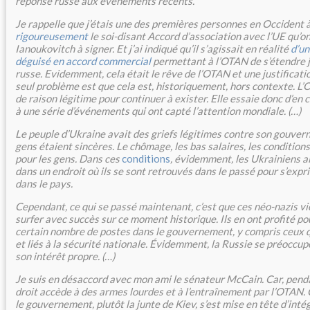
réponse russe aux événements récents.
Je rappelle que j’étais une des premières personnes en Occident 
rigoureusement
le soi-disant Accord d’association avec l’UE qu’on
Ianoukovitch à signer. Et j’ai indiqué qu’il s’agissait en réalité
d’un
déguisé en accord commercial
permettant à l’OTAN de s’étendre j
russe. Evidemment, cela était le rêve de l’OTAN et une justificati
seul problème est que cela est, historiquement, hors contexte. L
de raison légitime pour continuer à exister. Elle essaie donc d’en 
à une série d’événements qui ont capté l’attention mondiale. (…)
Le peuple d’Ukraine avait des griefs légitimes contre son gouve
gens étaient sincères. Le chômage, les bas salaires, les conditions
pour les gens. Dans ces
conditions
, évidemment, les Ukrainiens a
dans un endroit où ils se sont retrouvés dans le passé pour s’expr
dans le pays.
Cependant, ce qui se passé maintenant, c’est que ces néo-nazis vi
surfer avec succès sur ce moment historique. Ils en ont profité po
certain nombre de postes dans le gouvernement, y compris ceux q
et liés à la sécurité nationale. Évidemment, la Russie se préoccup
son intérêt propre. (…)
Je suis en désaccord avec mon ami le sénateur McCain. Car, penda
droit accède à des armes lourdes et à l’entraînement par l’OTAN. 
le gouvernement, plutôt la junte de Kiev, s’est mise en tête d’inté