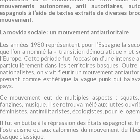
mouvements autonomes, anti autoritaires, auto
espagnols à l’aide de textes extraits de diverses bro
mouvement.
La movida sociale : un mouvement antiautoritaire
Les années 1980 représentent pour l’Espagne la sec
que l’on a nommé la « transition démocratique » et s
l’Europe. Cette période fut l’occasion d’une intense a
particulièrement dans les territoires basques. Outr
nationalistes, on y vit fleurir un mouvement antiautorit
prenant comme esthétique la vague punk qui balayai
pays.
Ce mouvement eut de multiples aspects : squats, 
fanzines, musique. Il se retrouva mêlé aux luttes ouvri
féministes, antimilitaristes, écologistes, pour le log
Il fut en butte à la répression des États espagnol et fr
l’ostracisme ou aux calomnies du mouvement de libé
basque classique.