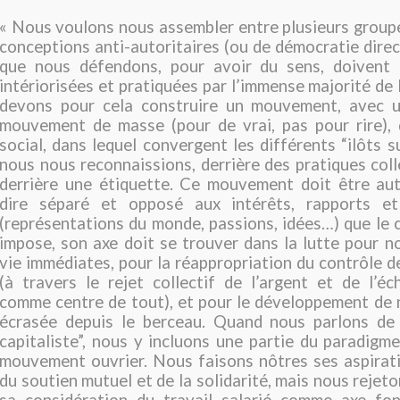
« Nous voulons nous assembler entre plusieurs groupe
conceptions anti-autoritaires (ou de démocratie direc
que nous défendons, pour avoir du sens, doivent 
intériorisées et pratiquées par l’immense majorité de 
devons pour cela construire un mouvement, avec 
mouvement de masse (pour de vrai, pas pour rire), 
social, dans lequel convergent les différents “ilôts s
nous nous reconnaissions, derrière des pratiques coll
derrière une étiquette. Ce mouvement doit être aut
dire séparé et opposé aux intérêts, rapports et 
(représentations du monde, passions, idées…) que le 
impose, son axe doit se trouver dans la lutte pour n
vie immédiates, pour la réappropriation du contrôle d
(à travers le rejet collectif de l’argent et de l’
comme centre de tout), et pour le développement de n
écrasée depuis le berceau. Quand nous parlons de l
capitaliste”, nous y incluons une partie du paradigme
mouvement ouvrier. Nous faisons nôtres ses aspirat
du soutien mutuel et de la solidarité, mais nous rejet
sa considération du travail salarié comme axe fo