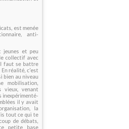
dicats, est menée
onnaire, anti-
 jeunes et peu
e collectif avec
l faut se battre
En réalité, c’est
si bien au niveau
 mobilisation,
 vieux, venant
us inexpérimenté-
blées il y avait
rganisation, la
s tout ce qui te
coup de débats,
te petite base