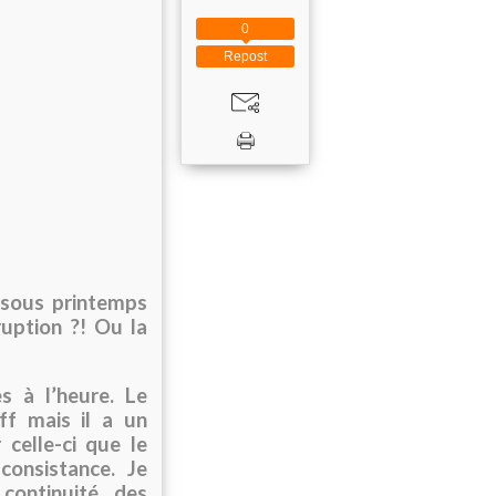
0
Repost
 sous printemps
ruption ?! Ou la
s à l’heure. Le
f mais il a un
 celle-ci que le
onsistance. Je
continuité des