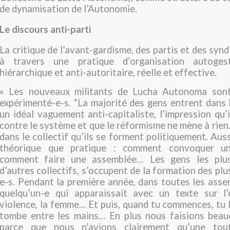
de dynamisation de l’Autonomie.
Le discours anti-parti
La critique de l’avant-gardisme, des partis et des syn
à travers une pratique d’organisation autogesti
hiérarchique et anti-autoritaire, réelle et effective.
« Les nouveaux militants de Lucha Autonoma sont
expérimenté-e-s. “La majorité des gens entrent dans l
un idéal vaguement anti-capitaliste, l’impression qu’i
contre le système et que le réformisme ne mène à rien. 
dans le collectif qu’ils se forment politiquement. Aus
théorique que pratique : comment convoquer une
comment faire une assemblée… Les gens les plus
d’autres collectifs, s’occupent de la formation des pl
e-s. Pendant la première année, dans toutes les assem
quelqu’un-e qui apparaissait avec un texte sur l’o
violence, la femme… Et puis, quand tu commences, tu li
tombe entre les mains… En plus nous faisions beau
parce que nous n’avions clairement qu’une tou