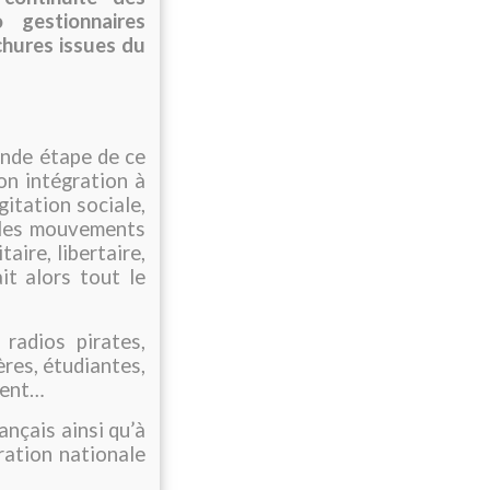
 gestionnaires
chures issues du
onde étape de ce
on intégration à
gitation sociale,
e les mouvements
aire, libertaire,
t alors tout le
radios pirates,
ères, étudiantes,
ement…
ançais ainsi qu’à
ration nationale