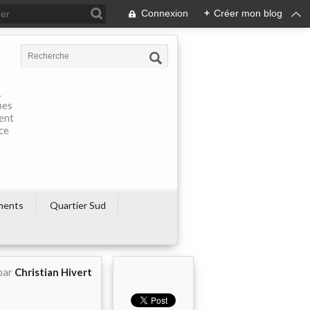
Connexion
+
Créer mon blog
À
pes
rent
ce
ments
Quartier Sud
par
Christian Hivert