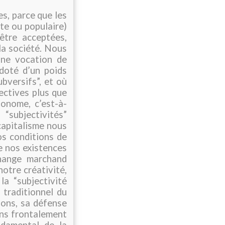
s, parce que les
te ou populaire)
être acceptées,
la société. Nous
une vocation de
doté d’un poids
ubversifs”, et où
ectives plus que
onome, c’est-à-
“subjectivités”
capitalisme nous
os conditions de
e nos existences
échange marchand
otre créativité,
a “subjectivité
 traditionnel du
ions, sa défense
ons frontalement
ndamental de la