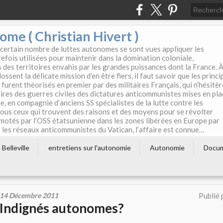
e ( Christian Hivert )
 certain nombre de luttes autonomes se sont vues appliquer les
efois utilisées pour maintenir dans la domination coloniale,
s des territoires envahis par les grandes puissances dont la France. 
ssent la délicate mission d’en être fiers, il faut savoir que les princi
furent théorisés en premier par des militaires Français, qui n’hésitè
aires des guerres civiles des dictatures anticommunistes mises en pla
e, en compagnie d’anciens SS spécialistes de la lutte contre les
tous ceux qui trouvent des raisons et des moyens pour se révolter
motés par l’OSS étatsunienne dans les zones libérées en Europe par
les réseaux anticommunistes du Vatican, l’affaire est connue…
Belleville
entretiens sur l'autonomie
Autonomie
Docu
14 Décembre 2011
Publié 
Indignés autonomes?