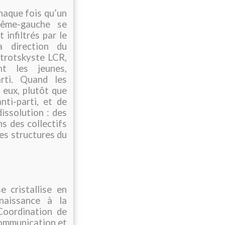
haque fois qu’un
trême-gauche se
 infiltrés par le
a direction du
trotskyste LCR,
nt les jeunes,
rti. Quand les
 eux, plutôt que
nti-parti, et de
issolution : des
s des collectifs
es structures du
e cristallise en
naissance à la
oordination de
communication et