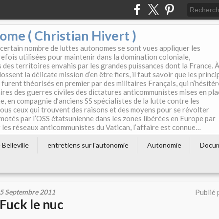
e ( Christian Hivert )
 certain nombre de luttes autonomes se sont vues appliquer les
efois utilisées pour maintenir dans la domination coloniale,
s des territoires envahis par les grandes puissances dont la France. 
ssent la délicate mission d’en être fiers, il faut savoir que les princi
furent théorisés en premier par des militaires Français, qui n’hésitè
aires des guerres civiles des dictatures anticommunistes mises en pla
e, en compagnie d’anciens SS spécialistes de la lutte contre les
tous ceux qui trouvent des raisons et des moyens pour se révolter
motés par l’OSS étatsunienne dans les zones libérées en Europe par
les réseaux anticommunistes du Vatican, l’affaire est connue…
Belleville
entretiens sur l'autonomie
Autonomie
Docu
5 Septembre 2011
Publié 
Fuck le nuc