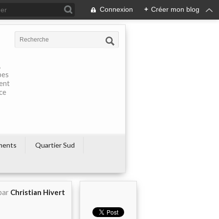
Connexion
+
Créer mon blog
À
pes
rent
ce
ments
Quartier Sud
par
Christian Hivert