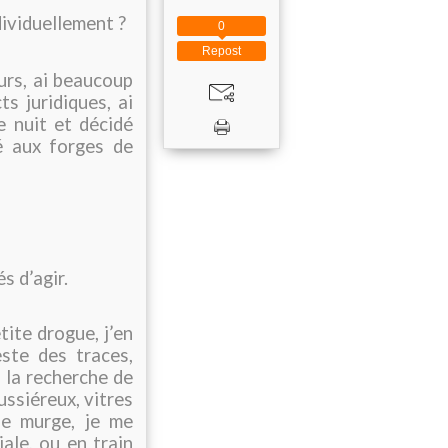
dividuellement ?
0
Repost
eurs, ai beaucoup
ts juridiques, ai
 nuit et décidé
́ aux forges de
s d’agir.
tite drogue, j’en
este des traces,
̀ la recherche de
ssiéreux, vitres
ne murge, je me
iale, ou en train