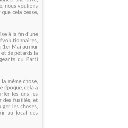
te, nous voulions
r que cela cesse,
se à la fin d’une
évolutionnaires,
du 1er Mai au mur
 et de pétards la
geants du Parti
 la même chose,
e époque, cela a
arler les uns les
des fusillés, et
ouger les choses,
rir au local des