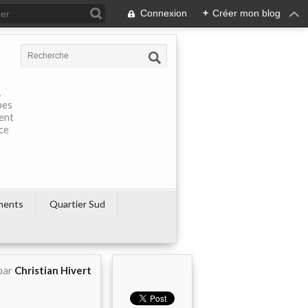
Connexion
+
Créer mon blog
À
pes
rent
ce
ments
Quartier Sud
par
Christian Hivert