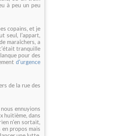
eu à peu un peu
des copains, et je
out seul, l’appart,
de maraîchers, a
était tranquille
 planque pour des
gement
d’urgence
rs de la rue des
us nous ennuyions
 huitième, dans
ien n’en sortait,
les en propos mais
lancer une lutte,