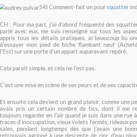
54) Comment-fait on pour
squatter
in
CH : Pour ma part, j’ai d’abord fréquenté des squatt
parlé avec eux, me suis renseigné sur tous les aspec
appris tous les détails pratiques, ai beaucoup bu une
d’essayer mon pied de biche flambant neuf (Achete
l’Est) sur une porte d’un appart auparavant repéré.
Cela paraît simple, et cela ne l’est pas.
C’est une mise en scène de ses peurs et de ses capacité
Et ensuite cela devient un grand plaisir, comme une pe
avais pris un certain nombre de tics, dont il me r
toujours regarder en l’air quand je suis dans une rue a
traces d’inoccupation, vieux volets fermés, rideaux pou
sales, pendant longtemps dès que j’avais une bon
retrouvais agrippé à une descente de zinc d’eau pluv