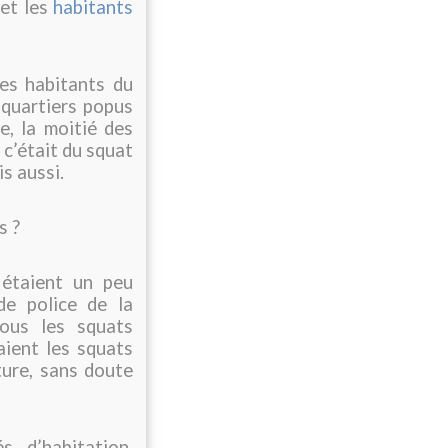
 et les
habitants
les habitants du
s quartiers popus
, la moitié des
 c’était du squat
s aussi.
s ?
 étaient un peu
 de police de la
tous les squats
taient les squats
ture, sans doute
s, d’habitation,