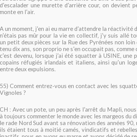
d’escalader une murette d’arrière cour, on devient p
monte en l’air.
A un moment, j’en ai eu marre d’attendre la réactivité 
n’étais pas mûr pour la vie en collectif, j’y suis allé t
un petit deux pièces sur la Rue des Pyrénées non loin 
tenu dix ans, son proprio ne s’en occupait pas, comme c’
c’est devenu, lorsque j’ai été squatter à USINE, une
copains réfugiés irlandais et italiens, ainsi qu’un lo
entre deux expulsions.
55) Comment entrez-vous en contact avec les squatte
Vignoles ?
CH : Avec un pote, un peu après l’arrêt du Mapli, no
à toujours commenter le monde avec les margeos du dix
le rade Nord Sud avant sa rénovation des années 90, r
ils étaient tous à moitié camés, vindicatifs et rebel
inactifs, nous en avons eu marre et avons décidé de re