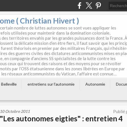
e ( Christian Hivert )
 certain nombre de luttes autonomes se sont vues appliquer les
efois utilisées pour maintenir dans la domination coloniale,
s des territoires envahis par les grandes puissances dont la France. 
ssent la délicate mission d’en être fiers, il faut savoir que les princi
furent théorisés en premier par des militaires Français, qui n’hésitè
aires des guerres civiles des dictatures anticommunistes mises en pla
e, en compagnie d’anciens SS spécialistes de la lutte contre les
tous ceux qui trouvent des raisons et des moyens pour se révolter
motés par l’OSS étatsunienne dans les zones libérées en Europe par
les réseaux anticommunistes du Vatican, l’affaire est connue…
Belleville
entretiens sur l'autonomie
Autonomie
Docu
10 Octobre 2011
Publié 
"Les autonomes eigties" : entretien 4