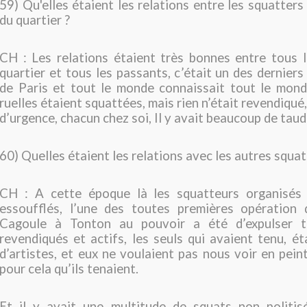
59) Qu'elles étaient les relations entre les squatters
du quartier ?
CH : Les relations étaient très bonnes entre tous 
quartier et tous les passants, c’était un des dernier
de Paris et tout le monde connaissait tout le monde
ruelles étaient squattées, mais rien n’était revendiqué,
d’urgence, chacun chez soi, Il y avait beaucoup de taudi
60) Quelles étaient les relations avec les autres squat
CH : A cette époque là les squatteurs organisés
essoufflés, l’une des toutes premières opération
Cagoule à Tonton au pouvoir a été d’expulser 
revendiqués et actifs, les seuls qui avaient tenu, é
d’artistes, et eux ne voulaient pas nous voir en pein
pour cela qu’ils tenaient.
Et il y avait une multitude de squats non politisé