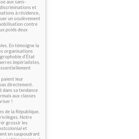
asse aux sans-
 discriminations et
nations à résidence,
oquer un soulèvement
mobilisation contre
eux poids deux
bles. En témoigne la
des organisations
égrophobie d’État
uerres impérialistes,
 essentiellement
s paient leur
 pas directement.
sé dans sa tendance
ormais aux classes
riser !
nes de la République.
rivilèges. Notre
nir grossir les
ostcolonial et
ment en saupoudrant