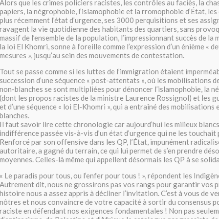
Alors que les crimes policiers racistes, les contrôles au faciès, la ch
papiers, la négrophobie, l’islamophobie et la rromophobie d’État, les
plus récemment l’état d’urgence, ses 3000 perquisitions et ses assig
ravagent la vie quotidienne des habitants des quartiers, sans prov
massif de l’ensemble de la population, l’impressionnant succès de la 
la loi El Khomri, sonne à l’oreille comme l’expression d’un énième « d
mesures », jusqu’au sein des mouvements de contestation.
Tout se passe comme si les luttes de l’immigration étaient imperméa
succession d’une séquence « post-attentats », où les mobilisations 
non-blanches se sont multipliées pour dénoncer l’islamophobie, la n
(dont les propos racistes de la ministre Laurence Rossignol) et les g
et d’une séquence « loi El-Khomri », qui a entraîné des mobilisations
blanches.
Il faut savoir lire cette chronologie car aujourd’hui les milieux blanc
indifférence passée vis-à-vis d’un état d’urgence qui ne les touchait
Renforcé par son offensive dans les QP, l’État, impunément radicali
autoritaire, a gagné du terrain, ce qui lui permet de s’en prendre dés
moyennes. Celles-là même qui appellent désormais les QP à se solida
« Le paradis pour tous, ou l’enfer pour tous ! », répondent les Indigè
Autrement dit, nous ne grossirons pas vos rangs pour garantir vos p
histoire nous a assez appris à décliner l’invitation. C’est à vous de ve
nôtres et nous convaincre de votre capacité à sortir du consensus p
raciste en défendant nos exigences fondamentales ! Non pas seule