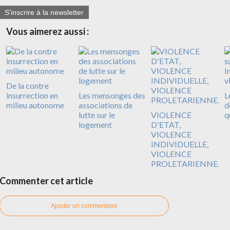
S'inscrire à la newsletter
Vous aimerez aussi :
De la contre
insurrection en
Les mensonges des
L
milieu autonome
associations de
d
lutte sur le
VIOLENCE
q
logement
D'ETAT,
VIOLENCE
INDIVIDUELLE,
VIOLENCE
PROLETARIENNE.
Commenter cet article
Ajouter un commentaire