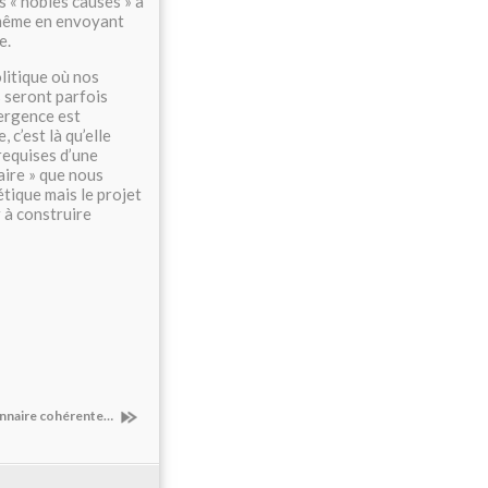
s « nobles causes » à
 même en envoyant
e.
olitique où nos
 seront parfois
vergence est
 c’est là qu’elle
 requises d’une
aire » que nous
tique mais le projet
 à construire
ionnaire cohérente…