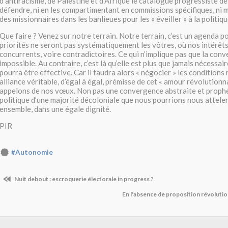
d’antiracisme, de Palestine et d’Afrique le catalogue progressiste de
défendre, ni en les compartimentant en commissions spécifiques, ni
des missionnaires dans les banlieues pour les « éveiller » à la politiqu
Que faire ? Venez sur notre terrain. Notre terrain, c’est un agenda p
priorités ne seront pas systématiquement les vôtres, où nos intérêts
concurrents, voire contradictoires. Ce qui n’implique pas que la con
impossible. Au contraire, c’est là qu’elle est plus que jamais nécessaire,
pourra être effective. Car il faudra alors « négocier » les conditions
alliance véritable, d’égal à égal, prémisse de cet « amour révolutionn
appelons de nos vœux. Non pas une convergence abstraite et prophé
politique d’une majorité décoloniale que nous pourrions nous atteler
ensemble, dans une égale dignité.
PIR
#Autonomie
Nuit debout : escroquerie électorale in progress ?
En l'absence de proposition révolut