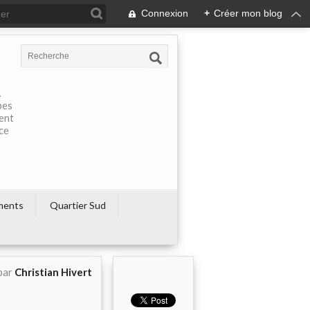
Connexion
+
Créer mon blog
À
pes
rent
ce
ments
Quartier Sud
par
Christian Hivert