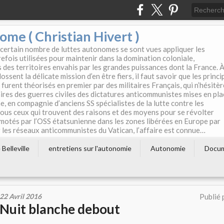
e ( Christian Hivert )
 certain nombre de luttes autonomes se sont vues appliquer les
efois utilisées pour maintenir dans la domination coloniale,
s des territoires envahis par les grandes puissances dont la France. 
ssent la délicate mission d’en être fiers, il faut savoir que les princi
furent théorisés en premier par des militaires Français, qui n’hésitè
aires des guerres civiles des dictatures anticommunistes mises en pla
e, en compagnie d’anciens SS spécialistes de la lutte contre les
tous ceux qui trouvent des raisons et des moyens pour se révolter
motés par l’OSS étatsunienne dans les zones libérées en Europe par
les réseaux anticommunistes du Vatican, l’affaire est connue…
Belleville
entretiens sur l'autonomie
Autonomie
Docu
22 Avril 2016
Publié 
Nuit blanche debout