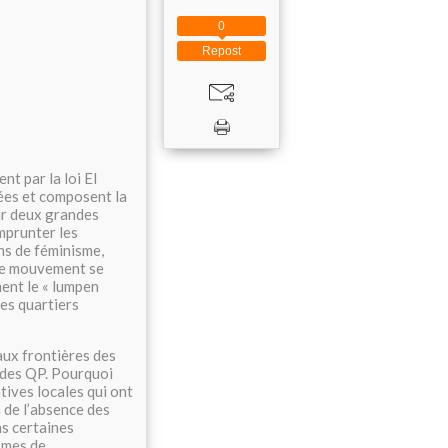
0
Repost
t par la loi El
ées et composent la
ar deux grandes
emprunter les
ns de féminisme,
 le mouvement se
ent le « lumpen
des quartiers
aux frontières des
s des QP. Pourquoi
atives locales qui ont
 de l’absence des
ns certaines
ismes de