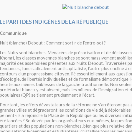
LE PARTI DES INDIGÈNES DE LA RÉPUBLIQUE
Communique
Nuit (blanche) Debout : Comment sortir de l’entre-soi ?
Les Nuits sont blanches. Menacées de précarisation et de déclassemen
Khomri, les classes moyennes blanches se sont massivement mobilis
majorité des assemblées présentes aux Nuits Debout. Traversées p
tendances, l’une radicalement anticapitaliste, l’autre plus encline à 
contours d’un progressisme citoyen, lié essentiellement aux questio
d’écologie, de libertés individuelles et de formalisme démocratique,
heurte aux mêmes faiblesses de la gauche traditionnelle. Non seulem
prolétariat blanc » y est absent, mais les milieux de l’immigration et 
populaires (QP) se tiennent prudemment à l’écart.
Pourtant, les effets dévastateurs de la réforme ne s’arrêteront pas 
grandes villes et dégraderont les conditions de vie déjà déplorable
peinent-ils à rejoindre la Place de la République ou les diverses initi
été lancées ? Soulevée par les organisateurs eux-mêmes, la question
quartiers et des populations non-blanches, bien que plus relative da
mobilisations lycéennes et estudiantines, cristallise tous les mécan