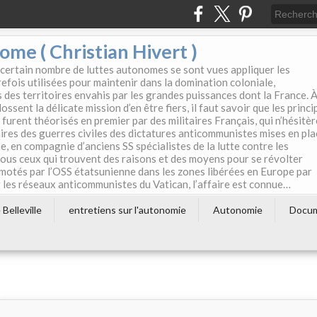
e ( Christian Hivert )
 certain nombre de luttes autonomes se sont vues appliquer les
efois utilisées pour maintenir dans la domination coloniale,
s des territoires envahis par les grandes puissances dont la France. 
ssent la délicate mission d’en être fiers, il faut savoir que les princi
furent théorisés en premier par des militaires Français, qui n’hésitè
aires des guerres civiles des dictatures anticommunistes mises en pla
e, en compagnie d’anciens SS spécialistes de la lutte contre les
tous ceux qui trouvent des raisons et des moyens pour se révolter
motés par l’OSS étatsunienne dans les zones libérées en Europe par
les réseaux anticommunistes du Vatican, l’affaire est connue…
Belleville
entretiens sur l'autonomie
Autonomie
Docu