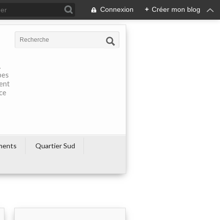
Connexion
+
Créer mon blog
À
pes
rent
ce
ments
Quartier Sud