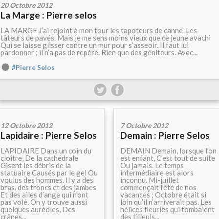
20 Octobre 2012
La Marge : Pierre selos
LA MARGE J’ai rejoint à mon tour les tapoteurs de canne, Les
tâteurs de pavés. Mais je me sens moins vieux que ce jeune avachi
Qui se laisse glisser contre un mur pour s’asseoir. Il faut lui
pardonner ; il n’a pas de repère. Rien que des géniteurs. Avec...
#Pierre Selos
12 Octobre 2012
7 Octobre 2012
Lapidaire : Pierre Selos
Demain : Pierre Selos
LAPIDAIRE Dans un coin du
DEMAIN Demain, lorsque l’on
cloître, De la cathédrale
est enfant, C’est tout de suite
Gisent les débris de la
Ou jamais. Le temps
statuaire Causés par le gel Ou
intermédiaire est alors
voulus des hommes. Il y a des
inconnu. Mi-juillet
bras, des troncs et des jambes
commençait l’été de nos
Et des ailes d’ange qui n’ont
vacances ; Octobre était si
pas volé. On y trouve aussi
loin qu’il n’arriverait pas. Les
quelques auréoles, Des
hélices fleuries qui tombaient
crânes...
des tilleuls...