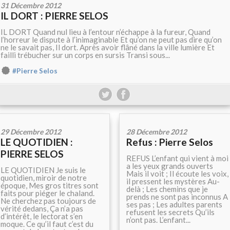
31 Décembre 2012
IL DORT : PIERRE SELOS
IL DORT Quand nul lieu à l’entour n’échappe à la fureur, Quand
l’horreur le dispute à l’inimaginable Et qu’on ne peut pas dire qu’on
ne le savait pas, Il dort. Après avoir flâné dans la ville lumière Et
failli trébucher sur un corps en sursis Transi sous...
#Pierre Selos
29 Décembre 2012
28 Décembre 2012
LE QUOTIDIEN :
Refus : Pierre Selos
PIERRE SELOS
REFUS L’enfant qui vient à moi
a les yeux grands ouverts
LE QUOTIDIEN Je suis le
Mais il voit ; Il écoute les voix,
quotidien, miroir de notre
il pressent les mystères Au-
époque, Mes gros titres sont
delà ; Les chemins que je
faits pour piéger le chaland.
prends ne sont pas inconnus A
Ne cherchez pas toujours de
ses pas ; Les adultes parents
vérité dedans, Ça n’a pas
refusent les secrets Qu’ils
d’intérêt, le lectorat s’en
n’ont pas. L’enfant...
moque. Ce qu’il faut c’est du