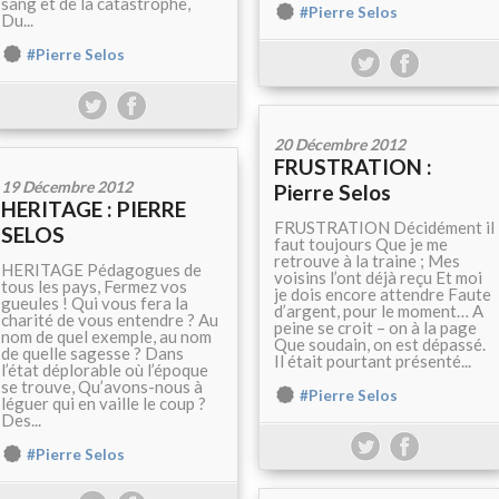
sang et de la catastrophe,
#Pierre Selos
Du...
#Pierre Selos
20 Décembre 2012
FRUSTRATION :
19 Décembre 2012
Pierre Selos
HERITAGE : PIERRE
FRUSTRATION Décidément il
SELOS
faut toujours Que je me
retrouve à la traine ; Mes
HERITAGE Pédagogues de
voisins l’ont déjà reçu Et moi
tous les pays, Fermez vos
je dois encore attendre Faute
gueules ! Qui vous fera la
d’argent, pour le moment… A
charité de vous entendre ? Au
peine se croit – on à la page
nom de quel exemple, au nom
Que soudain, on est dépassé.
de quelle sagesse ? Dans
Il était pourtant présenté...
l’état déplorable où l’époque
se trouve, Qu’avons-nous à
#Pierre Selos
léguer qui en vaille le coup ?
Des...
#Pierre Selos