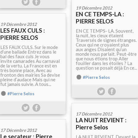
19 Décembre 2012
EN CE TEMPS-LA :
PIERRE SELOS
19 Décembre 2012
LES FAUX CULS :
EN CE TEMPS- LA. Souvent,
la nuit, les cieux étaient
PIERRE SELOS
Traversés de signes étranges.
Ceux qui ne croyaient plus
LES FAUX CULS. Sur le mode
aux anges Disaient qu’un
d’une ballade Entrez dans le
monde nous parlait. Peut-être
bal des faux culs Je vous
que nous étions trop Aller
invite camarades Au carnaval
fouiller dans les étoiles ? La
de la vertu. La France est en
question se posait déjà En ce...
très bonne place, Avec au
fronton des mairies Sa devise
#Pierre Selos
pleine d’audace Mais qui ne
fut jamais suivie. A tous...
#Pierre Selos
17 Décembre 2012
LA NUIT REVIENT :
Pierre Selos
17 Décembre 2012
Le secateur : Pierre
LA NUIT REVIENT. Devant la