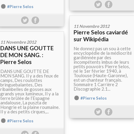
#Pierre Selos
11 Novembre 2012
Pierre Selos caviardé
sur Wikipédia
11 Novembre 2012
DANS UNE GOUTTE
Ne donnez pas un sou à cette
encyclopédie de la médiocrité
DE MON SANG. :
gardiénnée par des
Pierre Selos
incompétents imbus de leurs
petits pouvoirs Pierre Selos,
né le 1er février 1940, à
DANS UNE GOUTTE DE
Toulouse (Haute-Garonne),
MON SANG. Il y a des feux de
est un chanteur français.
camps, Des roulottes
Sommaire 1 Carrière 2
bringuebalantes, Des
Discographie 2.1...
ribambelles de gosses aux
grands yeux lumineux, Il y a la
terre brûlée de l’Espagne
#Pierre Selos
andalouse, La puszta de
Hongrie et la plaine roumaine.
Il y a des petits cirques,...
#Pierre Selos