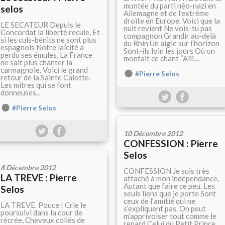
montée du parti néo-nazi en
selos
Allemagne et de l’extrême
droite en Europe. Voici que la
LE SECATEUR Depuis le
nuit revient Ne vois-tu pas
Concordat la liberté recule, Et
compagnon Grandir au-delà
si les culs-bénits ne sont plus
du Rhin Un aigle sur l’horizon
espagnols Notre laïcité a
Sont-ils loin les jours Où on
perdu ses émules, La France
montait ce chant “Aïli,...
ne sait plus chanter la
carmagnole. Voici le grand
#Pierre Selos
retour de la Sainte Calotte.
Les mitres qui se font
donneuses...
#Pierre Selos
10 Décembre 2012
CONFESSION : Pierre
Selos
8 Décembre 2012
CONFESSION Je suis très
LA TREVE : Pierre
attaché à mon indépendance,
Autant que faire ce peu. Les
Selos
seuls liens que je porte Sont
ceux de l’amitié qui ne
LA TREVE. Pouce ! Crie le
s’expliquent pas. On peut
poursuivi dans la cour de
m’apprivoiser tout comme le
récrée, Cheveux collés de
renard Celui du Petit Prince.