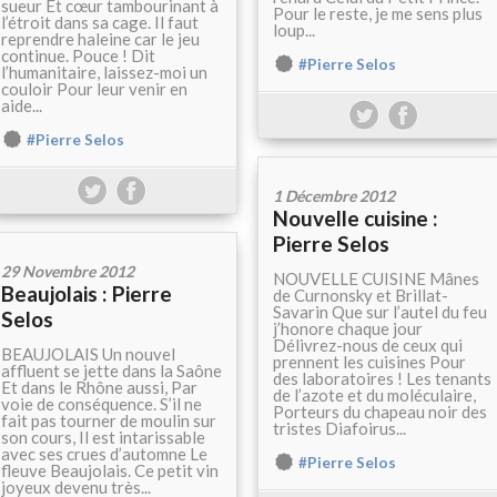
sueur Et cœur tambourinant à
Pour le reste, je me sens plus
l’étroit dans sa cage. Il faut
loup...
reprendre haleine car le jeu
continue. Pouce ! Dit
#Pierre Selos
l’humanitaire, laissez-moi un
couloir Pour leur venir en
aide...
#Pierre Selos
1 Décembre 2012
Nouvelle cuisine :
Pierre Selos
29 Novembre 2012
NOUVELLE CUISINE Mânes
Beaujolais : Pierre
de Curnonsky et Brillat-
Savarin Que sur l’autel du feu
Selos
j’honore chaque jour
Délivrez-nous de ceux qui
BEAUJOLAIS Un nouvel
prennent les cuisines Pour
affluent se jette dans la Saône
des laboratoires ! Les tenants
Et dans le Rhône aussi, Par
de l’azote et du moléculaire,
voie de conséquence. S’il ne
Porteurs du chapeau noir des
fait pas tourner de moulin sur
tristes Diafoirus...
son cours, Il est intarissable
avec ses crues d’automne Le
#Pierre Selos
fleuve Beaujolais. Ce petit vin
joyeux devenu très...