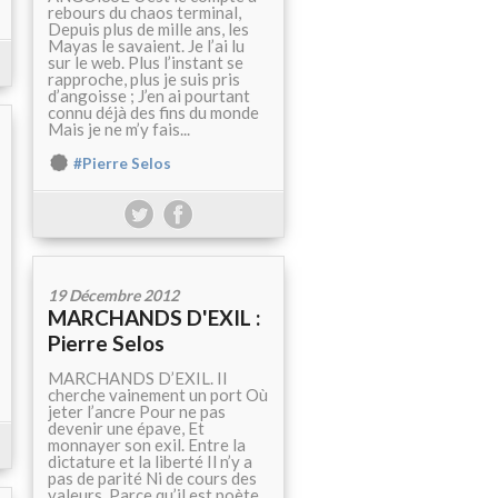
rebours du chaos terminal,
Depuis plus de mille ans, les
Mayas le savaient. Je l’ai lu
sur le web. Plus l’instant se
rapproche, plus je suis pris
d’angoisse ; J’en ai pourtant
connu déjà des fins du monde
Mais je ne m’y fais...
#Pierre Selos
19 Décembre 2012
MARCHANDS D'EXIL :
Pierre Selos
MARCHANDS D’EXIL. Il
cherche vainement un port Où
jeter l’ancre Pour ne pas
devenir une épave, Et
monnayer son exil. Entre la
dictature et la liberté Il n’y a
pas de parité Ni de cours des
valeurs. Parce qu’il est poète