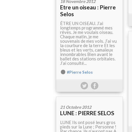
18 Novembre 2012
Etre un oiseau : Pierre
Selos
ÊTRE UN OISEAU. J’ai
longtemps programmé mes
rêves. Je me voulais oiseau.
Chaque matin, je me
souvenais de mes vols. J’ai vu
la courbure de la terre Et les
bleus et les verts, camaïeux
innombrables Bien avant le
ballet des stations orbitales.
J’ai consulté...
#Pierre Selos
21 Octobre 2012
LUNE : PIERRE SELOS
LUNE Ils ont posé leurs gros
pieds sur la Lune ; Personne !
Par chance, ils n’auront pas A