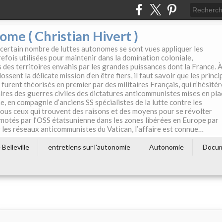
e ( Christian Hivert )
 certain nombre de luttes autonomes se sont vues appliquer les
efois utilisées pour maintenir dans la domination coloniale,
s des territoires envahis par les grandes puissances dont la France. 
ssent la délicate mission d’en être fiers, il faut savoir que les princi
furent théorisés en premier par des militaires Français, qui n’hésitè
aires des guerres civiles des dictatures anticommunistes mises en pla
e, en compagnie d’anciens SS spécialistes de la lutte contre les
tous ceux qui trouvent des raisons et des moyens pour se révolter
motés par l’OSS étatsunienne dans les zones libérées en Europe par
les réseaux anticommunistes du Vatican, l’affaire est connue…
Belleville
entretiens sur l'autonomie
Autonomie
Docu