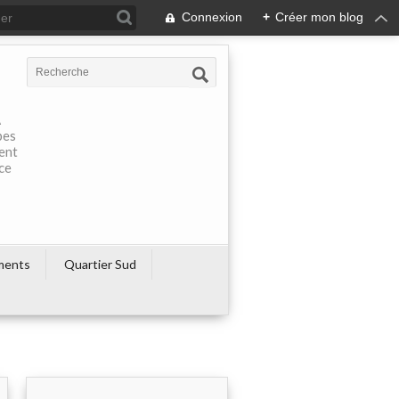
Connexion
+
Créer mon blog
À
pes
rent
ce
ments
Quartier Sud