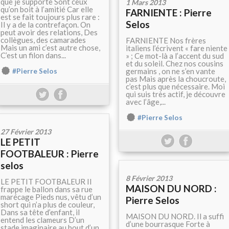
que je supporte Sont ceux
1 Mars 2013
qu’on boit à l’amitié Car elle
FARNIENTE : Pierre
est se fait toujours plus rare :
Selos
Il y a de la contrefaçon. On
peut avoir des relations, Des
collègues, des camarades
FARNIENTE Nos frères
Mais un ami c’est autre chose,
italiens l’écrivent « fare niente
C’est un filon dans...
» ; Ce mot-là a l’accent du sud
et du soleil. Chez nos cousins
germains , on ne s’en vante
#Pierre Selos
pas Mais après la choucroute,
c’est plus que nécessaire. Moi
qui suis très actif, je découvre
avec l’âge,...
#Pierre Selos
27 Février 2013
LE PETIT
FOOTBALEUR : Pierre
selos
8 Février 2013
LE PETIT FOOTBALEUR Il
MAISON DU NORD :
frappe le ballon dans sa rue
marécage Pieds nus, vêtu d’un
Pierre Selos
short qui n’a plus de couleur,
Dans sa tête d’enfant, il
MAISON DU NORD. Il a suffi
entend les clameurs D’un
d’une bourrasque Forte à
stade imaginaire au bout d’un