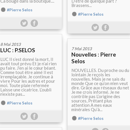
Ca bouge dans la boutique....
D’être de quelque part ?
Brassens...
#Pierre Selos
#Pierre Selos
8 Mai 2013
7 Mai 2013
LUC : P.SELOS
Nouvelles : Pierre
LUC Il s’est donné la mort, Il
Selos
avait tout prévu Et je n’ai rien
pu faire. J’en ai le cœur béant.
NOUVELLES. Du proche ou du
Comme tout être aimé Il est
lointain Je reçois les
irremplaçable. Je continue à
nouvelles. Mais je ne sais du
vivre Pour les autres et pour
monde Que ce qu’on m’en veut
moi. Toute plaie refermée
dire. Grâce aux réseaux du net
Laisse une cicatrice. L’oubli
Je me crois informé. Je ne
n’existe pas...
contrôle pas L’origine des
sources, Prêtant plus
#Pierre Selos
attention A mes eaux
minérales Qu’à...
#Pierre Selos