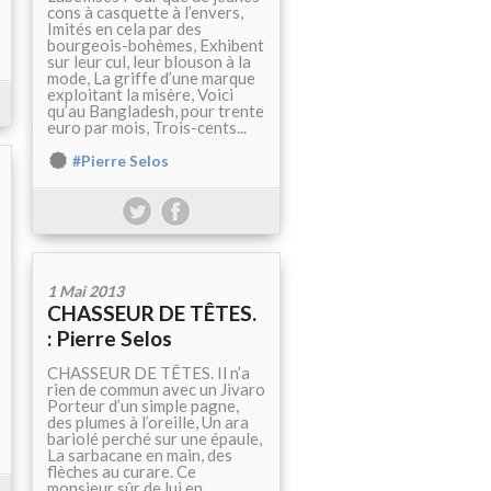
cons à casquette à l’envers,
Imités en cela par des
bourgeois-bohèmes, Exhibent
sur leur cul, leur blouson à la
mode, La griffe d’une marque
exploitant la misère, Voici
qu’au Bangladesh, pour trente
euro par mois, Trois-cents...
#Pierre Selos
1 Mai 2013
CHASSEUR DE TÊTES.
: Pierre Selos
CHASSEUR DE TÊTES. Il n’a
rien de commun avec un Jivaro
Porteur d’un simple pagne,
des plumes à l’oreille, Un ara
bariolé perché sur une épaule,
La sarbacane en main, des
flèches au curare. Ce
monsieur sûr de lui en