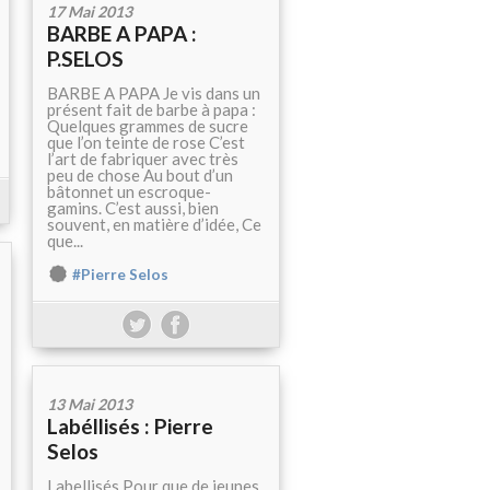
17 Mai 2013
BARBE A PAPA :
P.SELOS
BARBE A PAPA Je vis dans un
présent fait de barbe à papa :
Quelques grammes de sucre
que l’on teinte de rose C’est
l’art de fabriquer avec très
peu de chose Au bout d’un
bâtonnet un escroque-
gamins. C’est aussi, bien
souvent, en matière d’idée, Ce
que...
#Pierre Selos
13 Mai 2013
Labéllisés : Pierre
Selos
Labellisés Pour que de jeunes