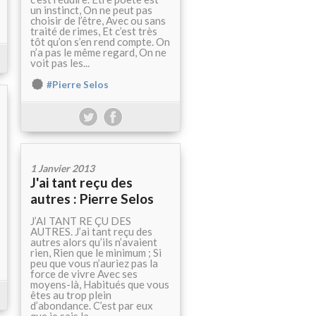
un instinct, On ne peut pas
choisir de l’être, Avec ou sans
traité de rimes, Et c’est très
tôt qu’on s’en rend compte. On
n’a pas le même regard, On ne
voit pas les...
#Pierre Selos
1 Janvier 2013
J'ai tant reçu des
autres : Pierre Selos
J’AI TANT RE ÇU DES
AUTRES. J’ai tant reçu des
autres alors qu’ils n’avaient
rien, Rien que le minimum ; Si
peu que vous n’auriez pas la
force de vivre Avec ses
moyens-là, Habitués que vous
êtes au trop plein
d’abondance. C’est par eux