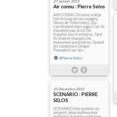
27 Janvier 2013
Air connu : Pierre Selos
AIR CONNU On nous a déjà
fait le coup de ces nuages,
Venus de Tchernobyl, Qui
s’arrêtaient bien sages Car ils
n’avaient pas droit De
franchir nos frontières, Tant
ils étaient chargés De
mauvaises poussières. Quand
les compteurs Geiger
Passaient sur les...
#Pierre Selos
31 Décembre 2012
SCENARIO : PIERRE
SELOS
SCENARIO Une pomme, un
serpent, deux malheureux
nudistes Un barbu colérique