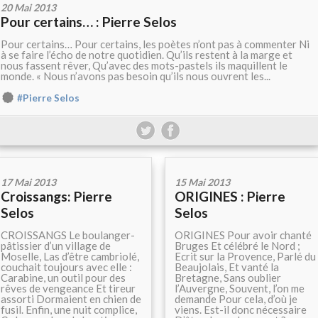
20 Mai 2013
Pour certains… : Pierre Selos
Pour certains… Pour certains, les poètes n’ont pas à commenter Ni
à se faire l’écho de notre quotidien. Qu’ils restent à la marge et
nous fassent rêver, Qu’avec des mots-pastels ils maquillent le
monde. « Nous n’avons pas besoin qu’ils nous ouvrent les...
#Pierre Selos
17 Mai 2013
15 Mai 2013
Croissangs: Pierre
ORIGINES : Pierre
Selos
Selos
CROISSANGS Le boulanger-
ORIGINES Pour avoir chanté
pâtissier d’un village de
Bruges Et célébré le Nord ;
Moselle, Las d’être cambriolé,
Ecrit sur la Provence, Parlé du
couchait toujours avec elle :
Beaujolais, Et vanté la
Carabine, un outil pour des
Bretagne, Sans oublier
rêves de vengeance Et tireur
l’Auvergne, Souvent, l’on me
assorti Dormaient en chien de
demande Pour cela, d’où je
fusil. Enfin, une nuit complice,
viens. Est-il donc nécessaire