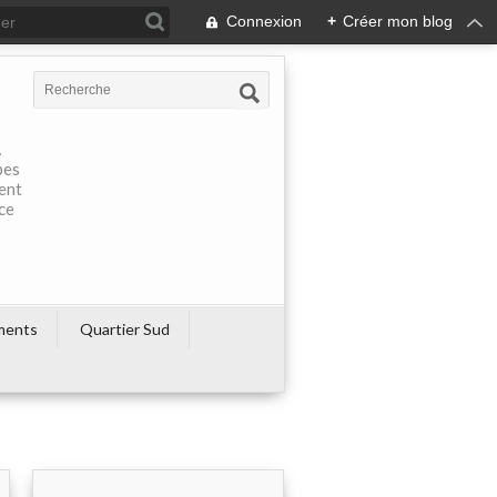
Connexion
+
Créer mon blog
À
pes
rent
ce
ments
Quartier Sud