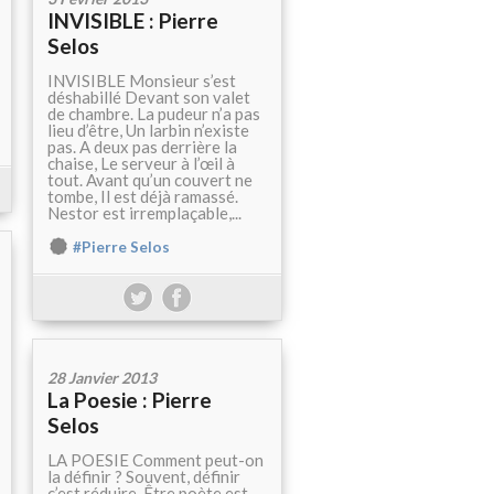
INVISIBLE : Pierre
Selos
INVISIBLE Monsieur s’est
déshabillé Devant son valet
de chambre. La pudeur n’a pas
lieu d’être, Un larbin n’existe
pas. A deux pas derrière la
chaise, Le serveur à l’œil à
tout. Avant qu’un couvert ne
tombe, Il est déjà ramassé.
Nestor est irremplaçable,...
#Pierre Selos
28 Janvier 2013
La Poesie : Pierre
Selos
LA POESIE Comment peut-on
la définir ? Souvent, définir
c’est réduire. Être poète est