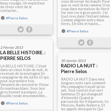
vous décorner les bœufs Pour
beau voyage. Un exploiteur
que ce vent là me ramène D’un
de rêves vient de le
coup dans ma maison du Nord
contacter...
Sur une rue à gros pavés. J’ai
tout revu dans l’instant même.
#Pierre Selos
Comme alignée entre deux
livres, Etroite et haute,...
#Pierre Selos
2 Février 2013
LA BELLE HISTOIRE. :
PIERRE SELOS
30 Janvier 2013
RADIO LA NUIT :
LA BELLE HISTOIRE. C’était
dans un vieux train de nuit, Je
Pierre Selos
revenais de la montagne En
compagnie de dix lutins Et qui,
RADIO LA NUIT Dans mes
pour la première fois,
longues nuits sans sommeil
Venaient de rencontrer l’hiver
Ma compagne n’avait qu’un
En manteau blanc. Sous leur
œil, Tout rond et d’un vert
gros bonnet à pompon, La
lumineux Et qui changeait
bouille ronde ensommeillée...
d’intensité Quand je
parcourais les fréquences. Ici
#Pierre Selos
Moscou, Radio Andorre, Et
les appels désespérés Qui