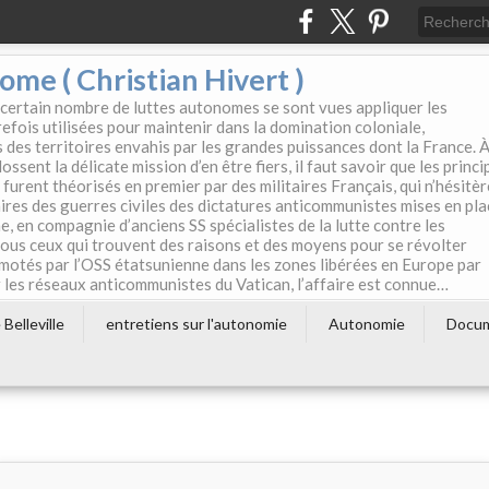
e ( Christian Hivert )
 certain nombre de luttes autonomes se sont vues appliquer les
efois utilisées pour maintenir dans la domination coloniale,
s des territoires envahis par les grandes puissances dont la France. 
ssent la délicate mission d’en être fiers, il faut savoir que les princi
furent théorisés en premier par des militaires Français, qui n’hésitè
aires des guerres civiles des dictatures anticommunistes mises en pla
e, en compagnie d’anciens SS spécialistes de la lutte contre les
tous ceux qui trouvent des raisons et des moyens pour se révolter
motés par l’OSS étatsunienne dans les zones libérées en Europe par
les réseaux anticommunistes du Vatican, l’affaire est connue…
Belleville
entretiens sur l'autonomie
Autonomie
Docu