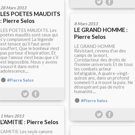
28 Mars 2013
LES POETES MAUDITS
: Pierre Selos
8 Mars 2013
LE GRAND HOMME :
LES POETES MAUDITS. Les
poètes maudits sont ceux qui
Pierre Selos
s’y complaisent La légende
est tenace qu’il faut avoir
LE GRAND HOMME
souffert, Que le bonheur n’est
Résistant, revenu d’un des
pas porteur d’inspiration, Et
camps de la mort,
que l’amour n’est beau que s’il
Corédacteur des droits de
est impossible. Nous y avons
l’homme universels Et de tous
souscrit dans notre
les combats acteur
adolescence,...
infatigable, A quatre-vingt-
quinze ans, dans un profond
#Pierre Selos
sommeil Il a trouvé la paix. Ne
désespérant pas de notre
humanité,...
#Pierre Selos
1 Mars 2013
L’AMITIE : Pierre Selos
L’AMITIE Les seuls canons