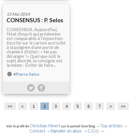
13 Mai 2014
CONSENSUS : P. Selos
CONSENSUS. Aujourd’hui,
l’état d’esprit qui prédomine
est comparable à l’injonction
inscrite sur le carton accroché
à la poignée d’une porte de
chambre d’hôtel : « Ne pas
déranger !» Quel que soit le
sujet abordé, la consigne est
la même : Éviter de faire...
#Pierre Selos
<<
<
1
2
3
4
5
6
7
>
>>
Christian Hivert
Top articles
Voir le profil de
sur le portail Overblog
Contact
Signaler un abus
C.G.U.