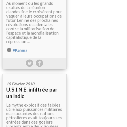
Au moment où les grands
exaltés de la réunion
clandestine le croisèrent pour
vaquer à leurs occupations de
futur Lénine des prochaines
révolutions occidentales
contre la militarisation de
l'espace et la mondialisation
capitalistique de la
répression,...
#Kahina
10 Février 2010
U.S.I.N.E. infiltrée par
un indic
Le mythe explosif des faibles,
utile aux puissances militaires
massacrantes des nations
pétrolières avait toujours ses
entrées dans des gosiers
vibrants entre deux goulées