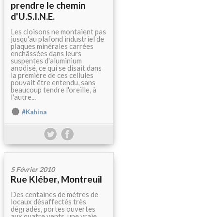
prendre le chemin
d'U.S.I.N.E.
Les cloisons ne montaient pas
jusqu'au plafond industriel de
plaques minérales carrées
enchâssées dans leurs
suspentes d'aluminium
anodisé, ce qui se disait dans
la première de ces cellules
pouvait être entendu, sans
beaucoup tendre l'oreille, à
l'autre...
#Kahina
5 Février 2010
Rue Kléber, Montreuil
Des centaines de mètres de
locaux désaffectés très
dégradés, portes ouvertes
aux quatre vents, une vraie