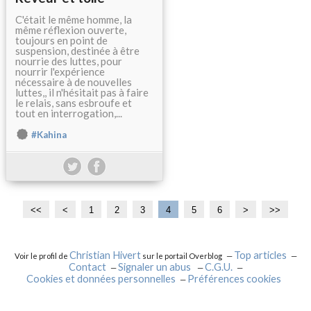
C'était le même homme, la
même réflexion ouverte,
toujours en point de
suspension, destinée à être
nourrie des luttes, pour
nourrir l'expérience
nécessaire à de nouvelles
luttes,, il n'hésitait pas à faire
le relais, sans esbroufe et
tout en interrogation,...
#Kahina
<<
<
1
2
3
4
5
6
>
>>
Christian Hivert
Top articles
Voir le profil de
sur le portail Overblog
Contact
Signaler un abus
C.G.U.
Cookies et données personnelles
Préférences cookies