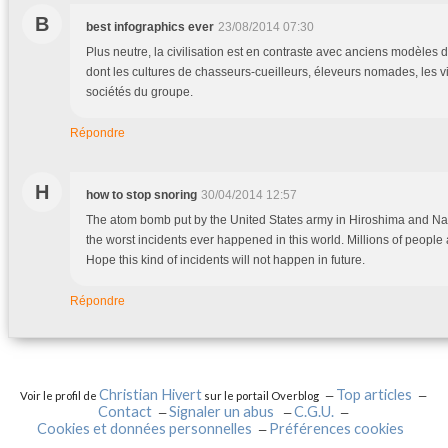
B
best infographics ever
23/08/2014 07:30
Plus neutre, la civilisation est en contraste avec anciens modèles de
dont les cultures de chasseurs-cueilleurs, éleveurs nomades, les vil
sociétés du groupe.
Répondre
H
how to stop snoring
30/04/2014 12:57
The atom bomb put by the United States army in Hiroshima and Na
the worst incidents ever happened in this world. Millions of people are
Hope this kind of incidents will not happen in future.
Répondre
Christian Hivert
Top articles
Voir le profil de
sur le portail Overblog
Contact
Signaler un abus
C.G.U.
Cookies et données personnelles
Préférences cookies