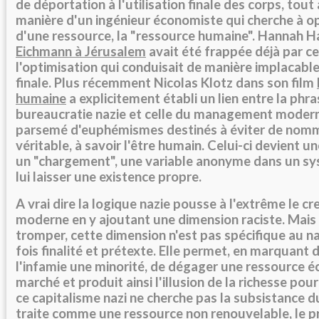
de déportation à l'utilisation finale des corps, tout 
manière d'un ingénieur économiste qui cherche à op
d'une ressource, la "ressource humaine". Hannah 
Eichmann à Jérusalem
avait été frappée déjà par c
l'optimisation qui conduisait de manière implacable
finale. Plus récemment Nicolas Klotz dans son film
humaine
a explicitement établi un lien entre la phra
bureaucratie nazie et celle du management moderne
parsemé d'euphémismes destinés à éviter de nomm
véritable, à savoir l'être humain. Celui-ci devient u
un "chargement", une variable anonyme dans un sy
lui laisser une existence propre.
A vrai dire la logique nazie pousse à l'extrême le c
moderne en y ajoutant une dimension raciste. Mais i
tromper, cette dimension n'est pas spécifique au naz
fois finalité et prétexte. Elle permet, en marquant 
l'infamie une minorité, de dégager une ressource
marché et produit ainsi l'illusion de la richesse pour
ce capitalisme nazi ne cherche pas la subsistance du t
traite comme une ressource non renouvelable, le pr