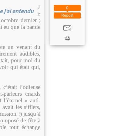
J
0
e j'ai entendu
e
Repost
octobre dernier ;
ai eu que la bande
ste un venant du
irement audibles,
ltait, pour moi du
oir qui était qui,
c’était l’odieuse
-parleurs criards
 l’éternel « anti-
vait les sifflets,
mission !) jusqu’à
composé de fête à
ble tout échange