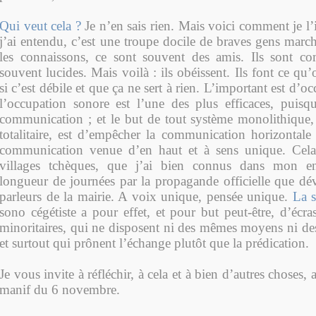
Qui veut cela ?
Je n’en sais rien. Mais voici comment je l’
j’ai entendu, c’est une troupe docile de braves gens marc
les connaissons, ce sont souvent des amis. Ils sont co
souvent lucides. Mais voilà : ils obéissent. Ils font ce qu
si c’est débile et que ça ne sert à rien. L’important est d’occ
l’occupation sonore est l’une des plus efficaces, puisq
communication ; et le but de tout système monolithique,
totalitaire, est d’empêcher la communication horizontal
communication venue d’en haut et à sens unique. Cela
villages tchèques, que j’ai bien connus dans mon en
longueur de journées par la propagande officielle que dév
parleurs de la mairie. A voix unique, pensée unique.
La s
sono cégétiste a pour effet, et pour but peut-être, d’écra
minoritaires, qui ne disposent ni des mêmes moyens ni des
et surtout qui prônent l’échange plutôt que la prédication.
Je vous invite à réfléchir, à cela et à bien d’autres choses,
manif du 6 novembre.