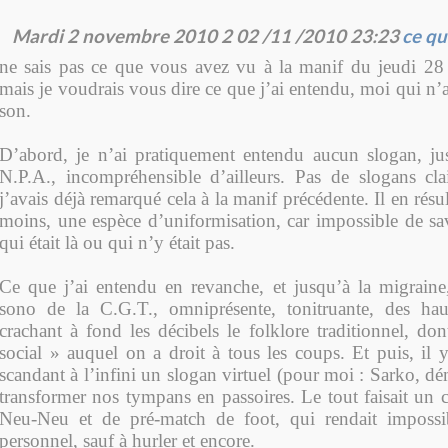
Mardi 2 novembre 2010
2
02
/
11
/
2010
23:23
ce qu
ne sais pas ce que vous avez vu à la manif du jeudi 28 
mais je voudrais vous dire ce que j’ai entendu, moi qui n’
son.
D’abord, je n’ai pratiquement entendu aucun slogan, ju
N.P.A., incompréhensible d’ailleurs. Pas de slogans cla
j’avais déjà remarqué cela à la manif précédente. Il en résu
moins, une espèce d’uniformisation, car impossible de sav
qui était là ou qui n’y était pas.
Ce que j’ai entendu en revanche, et jusqu’à la migraine, 
sono de la C.G.T., omniprésente, tonitruante, des haut
crachant à fond les décibels le folklore traditionnel, dont
social » auquel on a droit à tous les coups. Et puis, il y a
scandant à l’infini un slogan virtuel (pour moi : Sarko, dé
transformer nos tympans en passoires. Le tout faisait un 
Neu-Neu et de pré-match de foot, qui rendait impossi
personnel, sauf à hurler et encore.