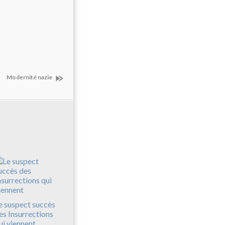
Modernité nazie
e suspect succès
es Insurrections
ui viennent