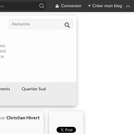
Connexion
+
Créer mon blog
À
pes
rent
ce
ments
Quartier Sud
par
Christian Hivert