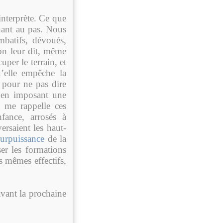
interprète. Ce que
hant au pas. Nous
mbatifs, dévoués,
’on leur dit, même
uper le terrain, et
u’elle empêche la
 pour ne pas dire
e en imposant une
 me rappelle ces
fance, arrosés à
ersaient les haut-
urpuissance
de la
ser les formations
 mêmes effectifs,
 avant la prochaine