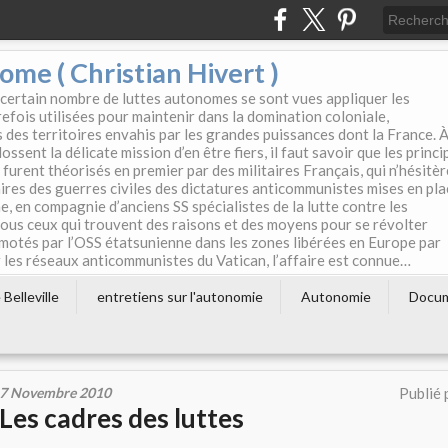
e ( Christian Hivert )
 certain nombre de luttes autonomes se sont vues appliquer les
efois utilisées pour maintenir dans la domination coloniale,
s des territoires envahis par les grandes puissances dont la France. 
ssent la délicate mission d’en être fiers, il faut savoir que les princi
furent théorisés en premier par des militaires Français, qui n’hésitè
aires des guerres civiles des dictatures anticommunistes mises en pla
e, en compagnie d’anciens SS spécialistes de la lutte contre les
tous ceux qui trouvent des raisons et des moyens pour se révolter
motés par l’OSS étatsunienne dans les zones libérées en Europe par
les réseaux anticommunistes du Vatican, l’affaire est connue…
Belleville
entretiens sur l'autonomie
Autonomie
Docu
7 Novembre 2010
Publié 
Les cadres des luttes