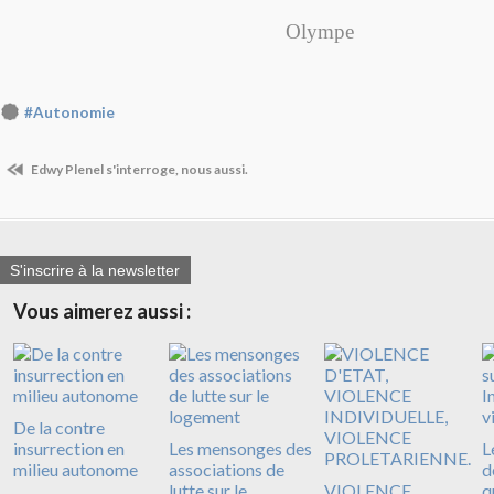
Olympe
#Autonomie
Edwy Plenel s'interroge, nous aussi.
S'inscrire à la newsletter
Vous aimerez aussi :
De la contre
insurrection en
Les mensonges des
L
milieu autonome
associations de
d
lutte sur le
VIOLENCE
q