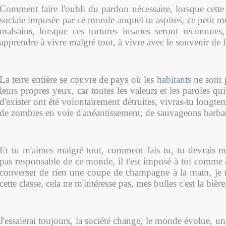
Comment faire l'oubli du pardon nécessaire, lorsque cette
sociale imposée par ce monde auquel tu aspires, ce petit 
malsains, lorsque ces tortures insanes seront reconnues,
apprendre à vivre malgré tout, à vivre avec le souvenir de le
La terre entière se couvre de pays où les
habitants
ne sont 
leurs propres yeux, car toutes les valeurs et les paroles qu
d'exister ont été volontairement détruites, vivras-tu long
de zombies en voie d'anéantissement, de sauvageons barba
Et tu m'aimes malgré tout, comment fais tu, tu devrais me
pas responsable de ce monde, il t'est imposé à toi comme 
converser de rien une coupe de champagne à la main, je n
cette classe, cela ne m'intéresse pas, mes bulles c'est la bière
J'essaierai toujours, la société change, le monde évolue, un