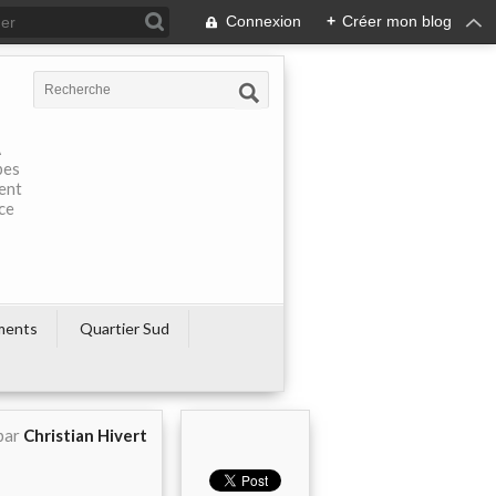
Connexion
+
Créer mon blog
À
pes
rent
ce
ments
Quartier Sud
par
Christian Hivert