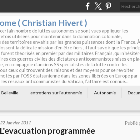
e ( Christian Hivert )
 certain nombre de luttes autonomes se sont vues appliquer les
efois utilisées pour maintenir dans la domination coloniale,
s des territoires envahis par les grandes puissances dont la France. 
ssent la délicate mission d’en être fiers, il faut savoir que les princi
furent théorisés en premier par des militaires Français, qui n’hésitè
aires des guerres civiles des dictatures anticommunistes mises en pla
e, en compagnie d’anciens SS spécialistes de la lutte contre les
tous ceux qui trouvent des raisons et des moyens pour se révolter
motés par l’OSS étatsunienne dans les zones libérées en Europe par
les réseaux anticommunistes du Vatican, l’affaire est connue…
Belleville
entretiens sur l'autonomie
Autonomie
Docu
22 Janvier 2011
Publié 
L'evacuation programmée