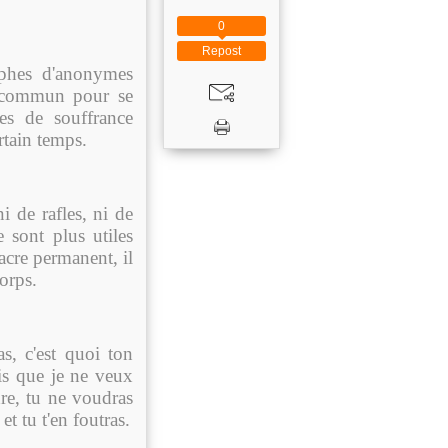
0
Repost
phes d'anonymes
n commun pour se
es de souffrance
rtain temps.
i de rafles, ni de
 sont plus utiles
acre permanent, il
corps.
s, c'est quoi ton
ais que je ne veux
dre, tu ne voudras
t tu t'en foutras.