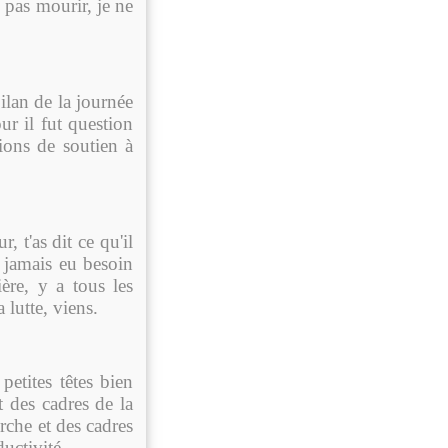
s pas mourir, je ne
bilan de la journée
ur il fut question
tions de soutien à
 t'as dit ce qu'il
a jamais eu besoin
ière, y a tous les
 lutte, viens.
petites têtes bien
t des cadres de la
erche et des cadres
uctivité.