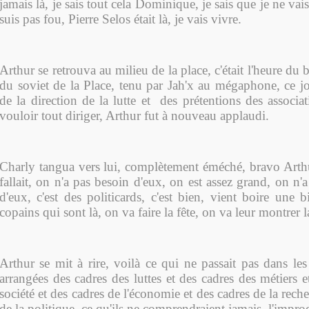
jamais là, je sais tout cela Dominique, je sais que je ne vai
suis pas fou, Pierre Selos était là, je vais vivre.
Arthur se retrouva au milieu de la place, c'était l'heure du 
du soviet de la Place, tenu par Jah'x au mégaphone, ce jo
de la direction de la lutte et des prétentions des associa
vouloir tout diriger, Arthur fut à nouveau applaudi.
Charly tangua vers lui, complètement éméché, bravo Arthur,
fallait, on n'a pas besoin d'eux, on est assez grand, on n'
d'eux, c'est des politicards, c'est bien, vient boire une b
copains qui sont là, on va faire la fête, on va leur montrer la
Arthur se mit à rire, voilà ce qui ne passait pas dans les 
arrangées des cadres des luttes et des cadres des métiers e
société et des cadres de l'économie et des cadres de la rech
de la politique, ce qu'ils ne comprendraient jamais, l'improd