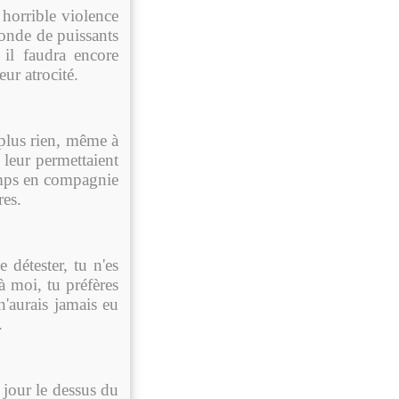
 horrible violence
monde de puissants
 il faudra encore
ur atrocité.
plus rien, même à
i leur permettaient
temps en compagnie
res.
 détester, tu n'es
à moi, tu préfères
'aurais jamais eu
.
 jour le dessus du