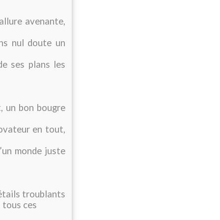
’allure avenante,
ns nul doute un
de ses plans les
t, un bon bougre
ovateur en tout,
d’un monde juste
étails troublants
t tous ces