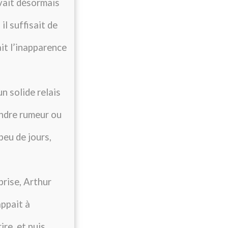
vait désormais
il suffisait de
ait l’inapparence
n solide relais
oindre rumeur ou
eu de jours,
prise, Arthur
appait à
ire, et puis