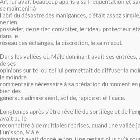
Arthur avait beaucoup appris à sa fréquentation et sa
se maintenir à
l’abri du désastre des manigances, c’était assez simple, 
ne rien
posséder, de ne rien convoiter, le rideau protecteur ét
dans le
réseau des échanges, la discrétion, le sain recul.
Dans les vallées où Mâle dominant avait ses entrées, u
de ses
opinions sur tel ou tel lui permettait de diffuser la m
le moindre
commentaire nécessaire à sa prédation du moment en p
bien des
généraux admireraient, solide, rapide et efficace.
Longtemps après s’être réveillé du sortilège et de l’em
avait pu le
reconnaître à de multiples reprises, quand une vallée j
l’unisson, Mâle
dominant avait donné le ton, il ne restait plus qu’à sour