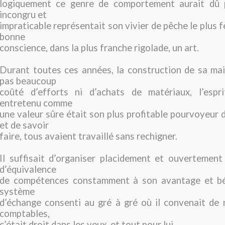
logiquement ce genre de comportement aurait dû p
incongru et
impraticable représentait son vivier de pêche le plus 
bonne
conscience, dans la plus franche rigolade, un art.
Durant toutes ces années, la construction de sa mai
pas beaucoup
coûté d’efforts ni d’achats de matériaux, l’espri
entretenu comme
une valeur sûre était son plus profitable pourvoyeur 
et de savoir
faire, tous avaient travaillé sans rechigner.
Il suffisait d’organiser placidement et ouvertement
d’équivalence
de compétences constamment à son avantage et bé
système
d’échange consenti au gré à gré où il convenait de 
comptables,
c’était droit dans les yeux, et tout pour lui.