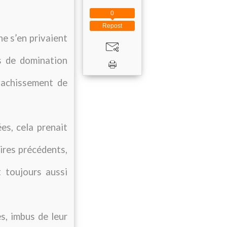
0
Repost
ne s’en privaient
s de domination
vachissement de
s, cela prenait
ires précédents,
t toujours aussi
s, imbus de leur