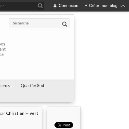
Connexion
+
Créer mon blog
À
pes
rent
ce
ments
Quartier Sud
par
Christian Hivert