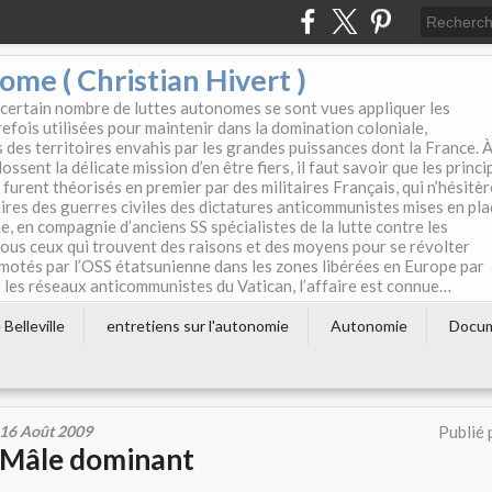
e ( Christian Hivert )
 certain nombre de luttes autonomes se sont vues appliquer les
efois utilisées pour maintenir dans la domination coloniale,
s des territoires envahis par les grandes puissances dont la France. 
ssent la délicate mission d’en être fiers, il faut savoir que les princi
furent théorisés en premier par des militaires Français, qui n’hésitè
aires des guerres civiles des dictatures anticommunistes mises en pla
e, en compagnie d’anciens SS spécialistes de la lutte contre les
tous ceux qui trouvent des raisons et des moyens pour se révolter
motés par l’OSS étatsunienne dans les zones libérées en Europe par
les réseaux anticommunistes du Vatican, l’affaire est connue…
Belleville
entretiens sur l'autonomie
Autonomie
Docu
16 Août 2009
Publié 
Mâle dominant