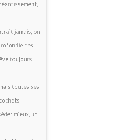
anéantissement,
trait jamais, on
profondie des
rêve toujours
 mais toutes ses
icochets
séder mieux, un