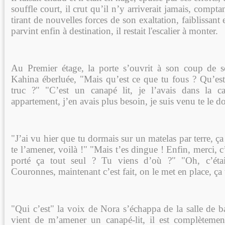
souffle court, il crut qu’il n’y arriverait jamais, comptan
tirant de nouvelles forces de son exaltation, faiblissant 
parvint enfin à destination, il restait l'escalier à monter.
Au Premier étage, la porte s’ouvrit à son coup de s
Kahina éberluée, "Mais qu’est ce que tu fous ? Qu’est
truc ?" "C’est un canapé lit, je l’avais dans la 
appartement, j’en avais plus besoin, je suis venu te le 
"J’ai vu hier que tu dormais sur un matelas par terre, ç
te l’amener, voilà !" "Mais t’es dingue ! Enfin, merci, c
porté ça tout seul ? Tu viens d’où ?" "Oh, c’étai
Couronnes, maintenant c’est fait, on le met en place, ça t
"Qui c’est" la voix de Nora s’échappa de la salle de ba
vient de m’amener un canapé-lit, il est complètemen