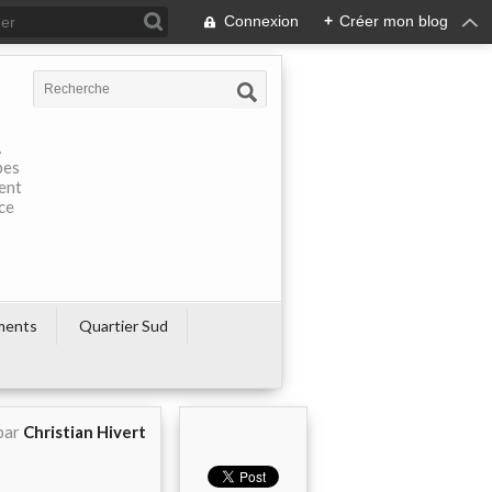
Connexion
+
Créer mon blog
À
pes
rent
ce
ments
Quartier Sud
par
Christian Hivert