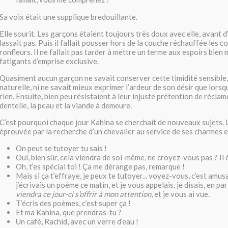
Sa voix était une supplique bredouillante.
Elle sourit. Les garçons étaient toujours très doux avec elle, avant d’o
lassait pas. Puis il fallait pousser hors de la couche réchauffée les c
ronfleurs. Il ne fallait pas tarder à mettre un terme aux espoirs bien 
fatigants d’emprise exclusive.
Quasiment aucun garçon ne savait conserver cette timidité sensible
naturelle, ni ne savait mieux exprimer l’ardeur de son désir que lorsqu’
rien. Ensuite, bien peu résistaient à leur injuste prétention de réclame
dentelle, la peau et la viande à demeure.
C’est pourquoi chaque jour Kahina se cherchait de nouveaux sujets.
éprouvée par la recherche d’un chevalier au service de ses charmes e
On peut se tutoyer tu sais !
Oui, bien sûr, cela viendra de soi-même, ne croyez-vous pas ? Il
Oh, t’es spécial toi ! Ça me dérange pas, remarque !
Mais si ça t’effraye, je peux te tutoyer... voyez-vous, c’est amu
j’écrivais un poème ce matin, et je vous appelais, je disais, en pa
viendra ce jour-ci s’offrir à mon attention
, et je vous ai vue.
T’écris des poèmes, c’est super ça !
Et ma Kahina, que prendras-tu ?
Un café, Rachid, avec un verre d’eau !