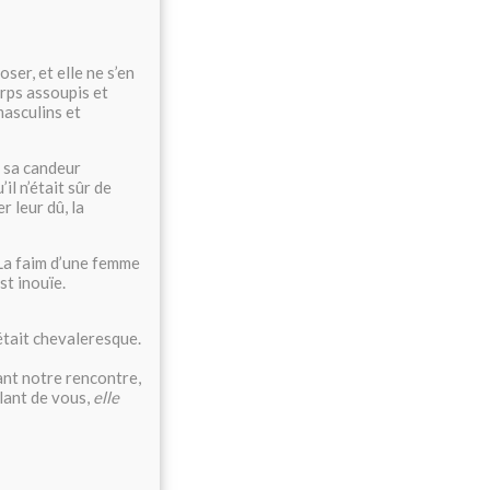
ser, et elle ne s’en
orps assoupis et
masculins et
, sa candeur
il n’était sûr de
r leur dû, la
 La faim d’une femme
st inouïe.
 était chevaleresque.
sant notre rencontre,
rlant de vous,
elle