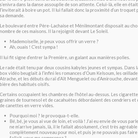
s’enivra dans la danse assouplie de son attente. Celui-là, elle en étai
l’inviterait à boire un pot. Il lui fallait donc la proximité d’un troquet 
sa demande.
Le boulevard entre Père-Lachaise et Ménilmontant disposait au choi
nombre de ces maisons. Il la rejoignit devant Le Soleil.
Mademoiselle, je peux vous offrir un verre ?
Ah, ouais ! C’est sympa !
Il lui fit signe d’entrer la Première, un galant aux manières polies.
Le rade était tenu par deux cousins kabyles jeunes et sympas. Dans la
box vidéo beuglait à l’infini les romances d’Oum Kelsoum, les œillade
Atrache, et les débuts du raï d’Aït Menguelet ou d’Amirouche, devant 
bière des habitués oisifs.
Certains occupaient les chambres de l’hôtel au-dessus. Les cigarette
graines de tournesol et de cacahuètes débordaient des cendriers et 
de canettes en verre vides.
Pourquoi moi ? le provoqua-t-elle.
Bé, bé, je vous ai vue de loin, et voilà ! J’ai eu envie de vous parle
ne m’arrive jamais, là, il le fallait absolument, c’est très agréab
complètement nouveau pour moi, et puis je ne pouvais pas faire 
fallait, vous me comprenez ?