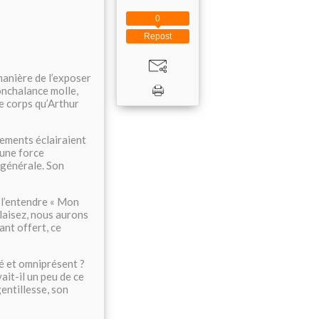
0
Repost
manière de l’exposer
onchalance molle,
ce corps qu’Arthur
êtements éclairaient
 une force
n générale. Son
t l’entendre « Mon
plaisez, nous aurons
ant offert, ce
lé et omniprésent ?
it-il un peu de ce
gentillesse, son