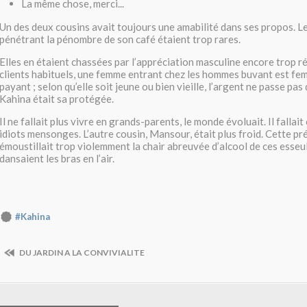
La même chose, merci...
Un des deux cousins avait toujours une amabilité dans ses propos. Les
pénétrant la pénombre de son café étaient trop rares.
Elles en étaient chassées par l’appréciation masculine encore trop 
clients habituels, une femme entrant chez les hommes buvant est fem
payant ; selon qu’elle soit jeune ou bien vieille, l’argent ne passe pa
Kahina était sa protégée.
Il ne fallait plus vivre en grands-parents, le monde évoluait. Il fallait 
idiots mensonges. L’autre cousin, Mansour, était plus froid. Cette p
émoustillait trop violemment la chair abreuvée d’alcool de ces esseu
dansaient les bras en l’air.
#Kahina
DU JARDIN A LA CONVIVIALITE