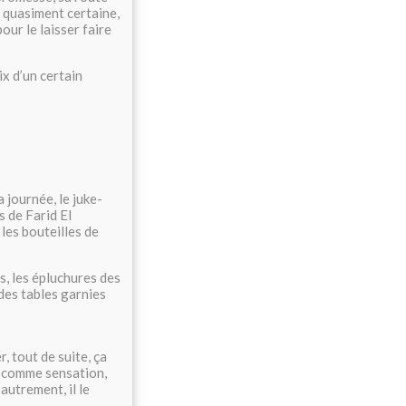
t quasiment certaine,
pour le laisser faire
x d’un certain
 journée, le juke-
s de Farid El
les bouteilles de
s, les épluchures des
des tables garnies
r, tout de suite, ça
le comme sensation,
autrement, il le