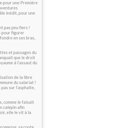
me pour une Première
’aventures
âle inédit, pour une
nt pas peu fiers !
s pour figurer
 fondre en ses bras,
ettes et passages du
anquait que le droit
oyaume à l’assaut du
sation de la libre
mmune du salariat !
 pas sur l’asphalte,
s, comme le faisait
n calepin afin
r, elle le vit à la
 promesse, sa route