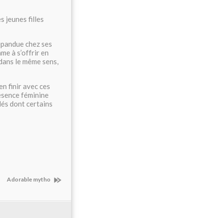
 jeunes filles
répandue chez ses
me à s’offrir en
s dans le même sens,
en finir avec ces
résence féminine
lés dont certains
Adorable mytho