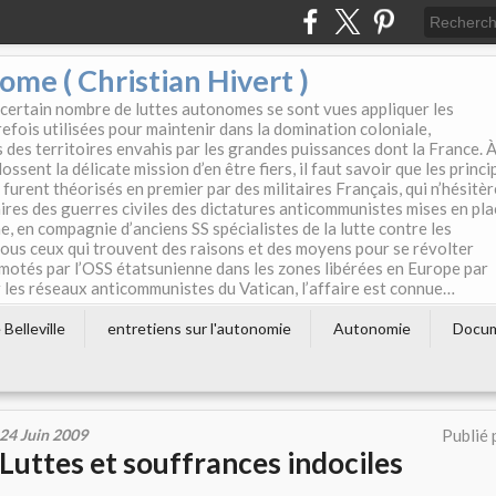
e ( Christian Hivert )
 certain nombre de luttes autonomes se sont vues appliquer les
efois utilisées pour maintenir dans la domination coloniale,
s des territoires envahis par les grandes puissances dont la France. 
ssent la délicate mission d’en être fiers, il faut savoir que les princi
furent théorisés en premier par des militaires Français, qui n’hésitè
aires des guerres civiles des dictatures anticommunistes mises en pla
e, en compagnie d’anciens SS spécialistes de la lutte contre les
tous ceux qui trouvent des raisons et des moyens pour se révolter
motés par l’OSS étatsunienne dans les zones libérées en Europe par
les réseaux anticommunistes du Vatican, l’affaire est connue…
Belleville
entretiens sur l'autonomie
Autonomie
Docu
24 Juin 2009
Publié 
Luttes et souffrances indociles