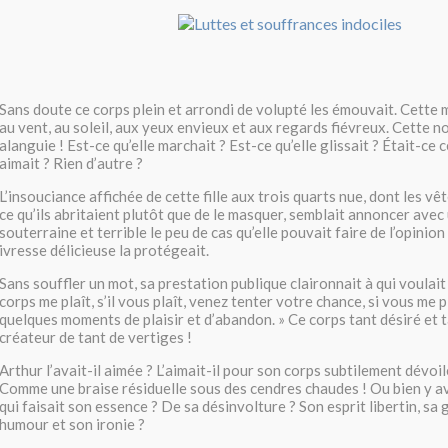
Sans doute ce corps plein et arrondi de volupté les émouvait. Cette 
au vent, au soleil, aux yeux envieux et aux regards fiévreux. Cette n
alanguie ! Est-ce qu’elle marchait ? Est-ce qu’elle glissait ? Était-ce 
aimait ? Rien d’autre ?
L’insouciance affichée de cette fille aux trois quarts nue, dont les v
ce qu’ils abritaient plutôt que de le masquer, semblait annoncer avec
souterraine et terrible le peu de cas qu’elle pouvait faire de l’opinio
ivresse délicieuse la protégeait.
Sans souffler un mot, sa prestation publique claironnait à qui voulai
corps me plaît, s’il vous plaît, venez tenter votre chance, si vous me 
quelques moments de plaisir et d’abandon. » Ce corps tant désiré et t
créateur de tant de vertiges !
Arthur l’avait-il aimée ? L’aimait-il pour son corps subtilement dévoi
Comme une braise résiduelle sous des cendres chaudes ! Ou bien y ava
qui faisait son essence ? De sa désinvolture ? Son esprit libertin, sa 
humour et son ironie ?