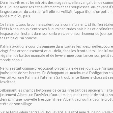
Dans les vitres et les miroirs des magasins, elle avançait émue com
fois. Jouant avec ses échauffements et ses souplesses, au-devant d
langoureuses, du coin de l’œil elle surveillait l’apparition d’un petit m
après-midi ou plus.
Ce faisant, tous la connaissaient ou la connaîtraient. Et ils n’en étaie
Prêts à beaucoup d’entorses à leurs habitudes paisibles et ordinaire
l’espace d’un instant dans son ombre et, selon son humeur du jour, se
ses reins ou sa bouche.
Kahina avait une cour disséminée dans toutes les rues, ruelles, cour
vingtième arrondissement et au-delà, dans les frontaliers. Il ne lui m
régalien de battue monnaie et de lève-armée pour lancer son petit r
monde connu.
Ne lui restait comme préoccupation centrale de ses jours que l’organi
jouissance de ses heures. En échappant au maximum à l’obligation co
Verrait-on une Kahina à l’atelier ? Sa troublante flânerie chassait ses
l’excitant.
Sillonnant les champs bétonnés de ce qu’il restait des anciens village
justement Albert, un Duvivier n’aurait manqué de remplir de notes so
d’enrichir une nouvelle fresque filmée. Albert vadrouillait sur le trottoi
crête de son sillage.
Sur le terre-plein central du boulevard, aussitôt mue d’une nouvelle