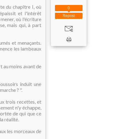
te du chapitre I, où
0
paissit et l'intérêt
Repost
mener, où l'écriture
se, mais qui, à part
lumés et menaçants.
anence les lambeaux
rt au moins avant de
oussoirs induit une
marche ? ".
x trois recettes, et
usement n'y échappe,
 portée de qui que ce
a réalité.
eaux les morceaux de