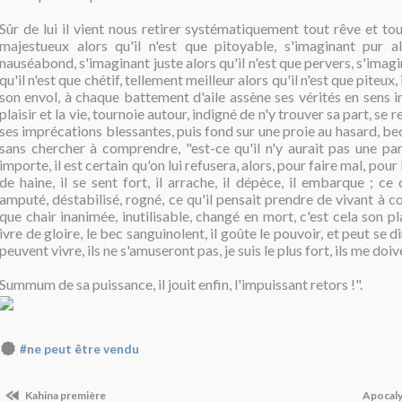
Sûr de lui il vient nous retirer systématiquement tout rêve et tou
majestueux alors qu'il n'est que pitoyable, s'imaginant pur al
nauséabond, s'imaginant juste alors qu'il n'est que pervers, s'imag
qu'il n'est que chétif, tellement meilleur alors qu'il n'est que piteux
son envol, à chaque battement d'aile assène ses vérités en sens i
plaisir et la vie, tournoie autour, indigné de n'y trouver sa part, se
ses imprécations blessantes, puis fond sur une proie au hasard, bec
sans chercher à comprendre, "est-ce qu'il n'y aurait pas une par
importe, il est certain qu'on lui refusera, alors, pour faire mal, pour b
de haine, il se sent fort, il arrache, il dépèce, il embarque ; ce 
amputé, déstabilisé, rogné, ce qu'il pensait prendre de vivant à 
que chair inanimée, inutilisable, changé en mort, c'est cela son pl
ivre de gloire, le bec sanguinolent, il goûte le pouvoir, et peut se di
peuvent vivre, ils ne s'amuseront pas, je suis le plus fort, ils me doi
Summum de sa puissance, il jouit enfin, l'impuissant retors !".
#ne peut être vendu
Kahina première
Apocal