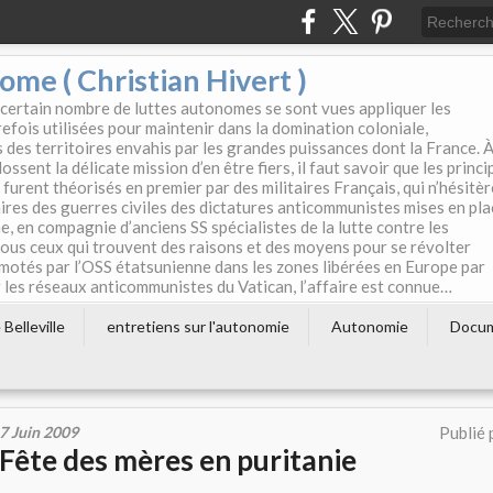
e ( Christian Hivert )
 certain nombre de luttes autonomes se sont vues appliquer les
efois utilisées pour maintenir dans la domination coloniale,
s des territoires envahis par les grandes puissances dont la France. 
ssent la délicate mission d’en être fiers, il faut savoir que les princi
furent théorisés en premier par des militaires Français, qui n’hésitè
aires des guerres civiles des dictatures anticommunistes mises en pla
e, en compagnie d’anciens SS spécialistes de la lutte contre les
tous ceux qui trouvent des raisons et des moyens pour se révolter
motés par l’OSS étatsunienne dans les zones libérées en Europe par
les réseaux anticommunistes du Vatican, l’affaire est connue…
Belleville
entretiens sur l'autonomie
Autonomie
Docu
7 Juin 2009
Publié 
Fête des mères en puritanie