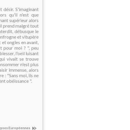
t désir. S'imaginant
ors qu'il n'est que
inant supérieur alors
, il prend malgré tout
nterdit, débusque le
 renfrogne et vitupère
 et ongles en avant,
t pour moi ? ", peu
lesser, l'oeil luisant
qui vivait se trouve
consommer n'est plus
aisir immense, alors
re : "Sans moi, ils ne
vent obéissance ".
ypses Européennes