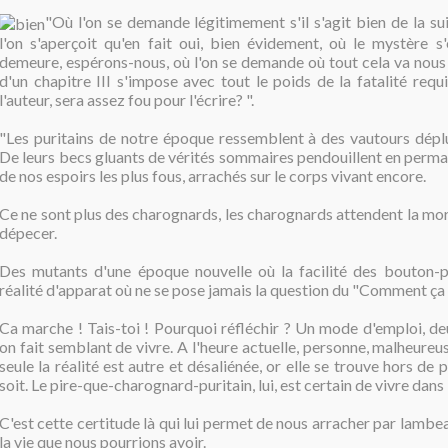
"Où l'on se demande légitimement s'il s'agit bien de la sui
l'on s'aperçoit qu'en fait oui, bien évidement, où le mystère s'é
demeure, espérons-nous, où l'on se demande où tout cela va nous 
d'un chapitre III s'impose avec tout le poids de la fatalité requi
l'auteur, sera assez fou pour l'écrire? ".
"Les puritains de notre époque ressemblent à des vautours dép
De leurs becs gluants de vérités sommaires pendouillent en perm
de nos espoirs les plus fous, arrachés sur le corps vivant encore.
Ce ne sont plus des charognards, les charognards attendent la mo
dépecer.
Des mutants d'une époque nouvelle où la facilité des bouton-p
réalité d'apparat où ne se pose jamais la question du "Comment ça 
Ca marche ! Tais-toi ! Pourquoi réfléchir ? Un mode d'emploi, deu
on fait semblant de vivre. A l'heure actuelle, personne, malheure
seule la réalité est autre et désaliénée, or elle se trouve hors de
soit. Le pire-que-charognard-puritain, lui, est certain de vivre dans l
C'est cette certitude là qui lui permet de nous arracher par lamb
la vie que nous pourrions avoir.