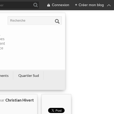
Connexion
+
Créer mon blog
À
pes
rent
ce
ments
Quartier Sud
par
Christian Hivert